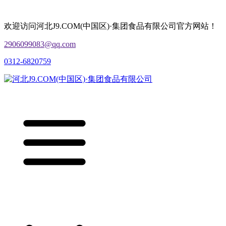
欢迎访问河北J9.COM(中国区)·集团食品有限公司官方网站！
2906099083@qq.com
0312-6820759