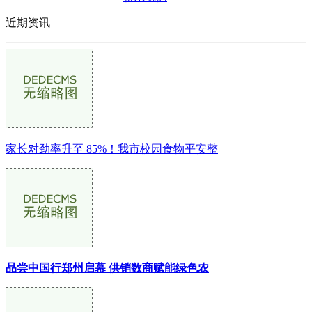
近期资讯
家长对劲率升至 85%！我市校园食物平安整
品尝中国行郑州启幕 供销数商赋能绿色农