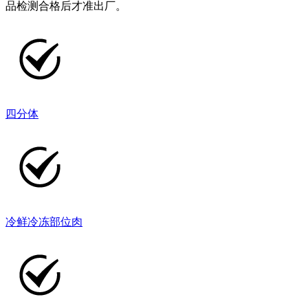
品检测合格后才准出厂。
四分体
冷鲜冷冻部位肉