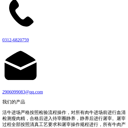
0312-6820759
2906099083@qq.com
我们的产品
活牛进场严格按照检验流程操作，对所有肉牛进场前进行血清
检测瘦肉精，合格后进入待宰圈静养，静养后进行屠宰。屠宰
过程全部按照清真工艺要求和屠宰操作规程进行，所有牛肉产