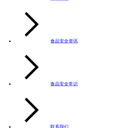
食品安全资讯
食品安全常识
联系我们