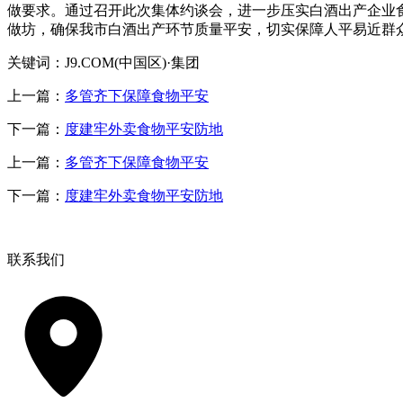
做要求。通过召开此次集体约谈会，进一步压实白酒出产企业
做坊，确保我市白酒出产环节质量平安，切实保障人平易近群众
关键词：J9.COM(中国区)·集团
上一篇：
多管齐下保障食物平安
下一篇：
度建牢外卖食物平安防地
上一篇：
多管齐下保障食物平安
下一篇：
度建牢外卖食物平安防地
联系我们