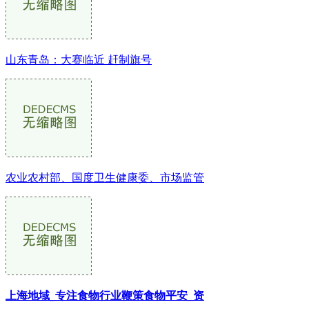
山东青岛：大赛临近 赶制旗号
农业农村部、国度卫生健康委、市场监管
上海地域_专注食物行业鞭策食物平安_资