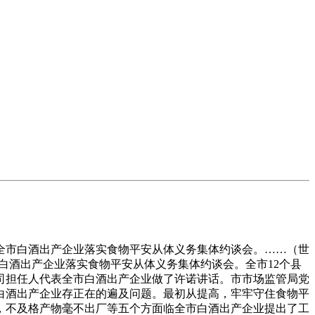
市白酒出产企业落实食物平安从体义务集体约谈会。……（世
白酒出产企业落实食物平安从体义务集体约谈会。全市12个县
司担任人代表全市白酒出产企业做了许诺讲话。市市场监管局党
白酒出产企业存正在的遍及问题。最初从提高，牢牢守住食物平
，不及格产物毫不出厂等五个方面临全市白酒出产企业提出了工