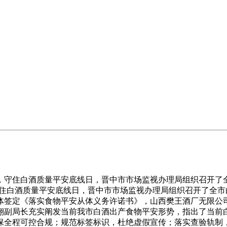
守住白酒质量平安底线日，晋中市市场监视办理局组织召开了全
住白酒质量平安底线日，晋中市市场监视办理局组织召开了全市
集体签定《落实食物平安从体义务许诺书》，山西樊王酒厂无限公
翔副局长充实阐发当前我市白酒出产食物平安形势，指出了当前
保全程可控合规；规范标签标识，杜绝虚假宣传；落实查验轨制