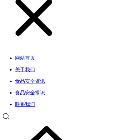
网站首页
关于我们
食品安全资讯
食品安全常识
联系我们