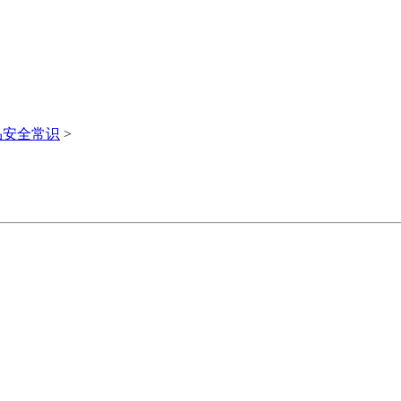
品安全常识
>