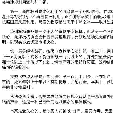
杨梅违规利用添加剂问题。
第一，新国标对防腐剂利用的收紧是一个积极信号。 自2025年
蔬汁等7类食物中不再被答应利用，正在腌渍蔬菜中的最大利用量
按照国度尺度利用。尺度的收紧是防患于未然之举——取其过
漳州杨梅事务是一次令人的食物平安危机，但从另一个角度
决心。龙海杨梅协会会长曾行贵也坦言，要渡过这场史无前例的
明，以现实步履沉建市场决心。
第一层是经济惩罚。按照《食物平安法》第一百二十，用非
上十五万元以下罚款；货值金额一万元以上的，并处货值金额
额十倍以上二十倍以下罚款，情节严沉的吊销许可证。这种倍
痛”的轨制设想。
按照《中华人平易近国刑法》第一百四十四条，正在出产、
节的，处五年以上十年以下有期徒刑，并惩罚金。本案中，商
害的非食物原料”。
从法令角度看，合规果农能够向违规商贩从意平易近事补偿
物的声誉，这是一种已被部门地域摸索的集体模式。
本案最受关心的，是涉案人员被以“出产、发卖有毒、无害食