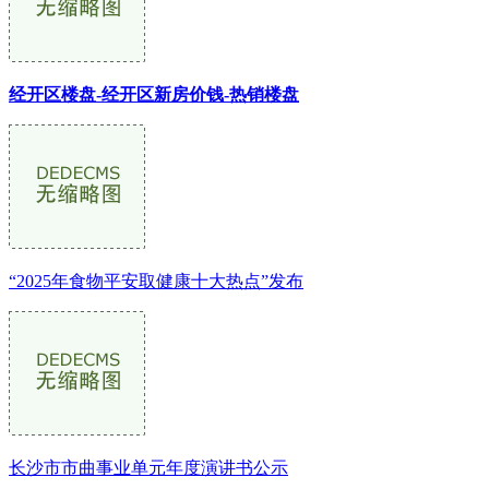
经开区楼盘-经开区新房价钱-热销楼盘
“2025年食物平安取健康十大热点”发布
长沙市市曲事业单元年度演讲书公示