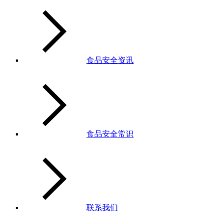
食品安全资讯
食品安全常识
联系我们