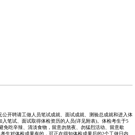
单元公开聘请工做人员笔试成就、面试成就、测验总成就和进入体
入笔试、面试取得体检资历的人员(详见附表)。体检考生于5
两天避免吃辛辣、清淡食物，留意勿熬夜、勿猛烈活动、留意歇
。考生对体检成果有的，可正在得知体检成果后的2个工做日内