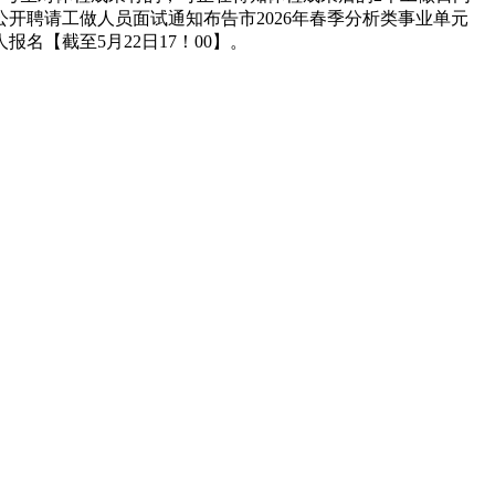
开聘请工做人员面试通知布告市2026年春季分析类事业单元
名【截至5月22日17！00】。