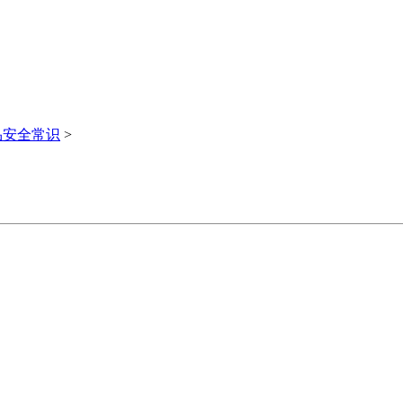
品安全常识
>