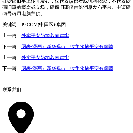
在磅礴旧事上传并发布，仅代表该做者或机构概念，不代表磅
礴旧事的概念或立场，磅礴旧事仅供给消息发布平台。申请磅
礴号请用电脑拜候。
关键词：J9.COM(中国区)·集团
上一篇：
外卖平安防地若何建牢
下一篇：
图表·漫画）新华视点｜收集食物平安有保障
上一篇：
外卖平安防地若何建牢
下一篇：
图表·漫画）新华视点｜收集食物平安有保障
联系我们