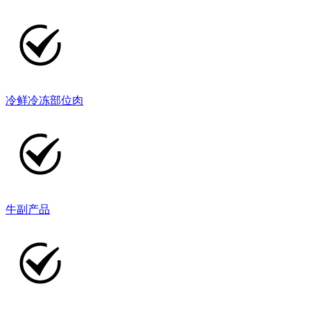
冷鲜冷冻部位肉
牛副产品