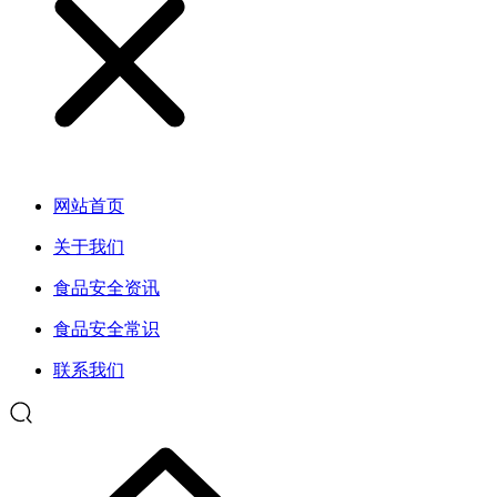
网站首页
关于我们
食品安全资讯
食品安全常识
联系我们