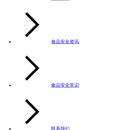
食品安全资讯
食品安全常识
联系我们