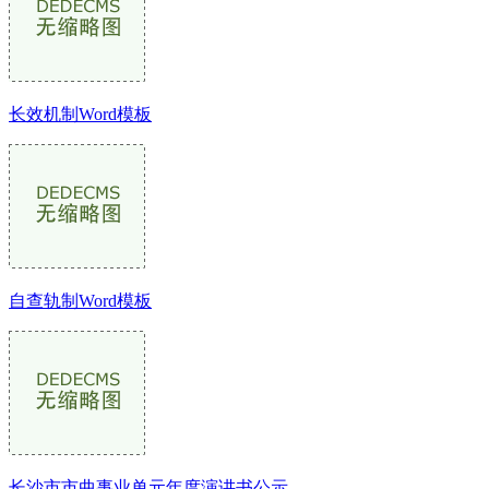
长效机制Word模板
自查轨制Word模板
长沙市市曲事业单元年度演讲书公示