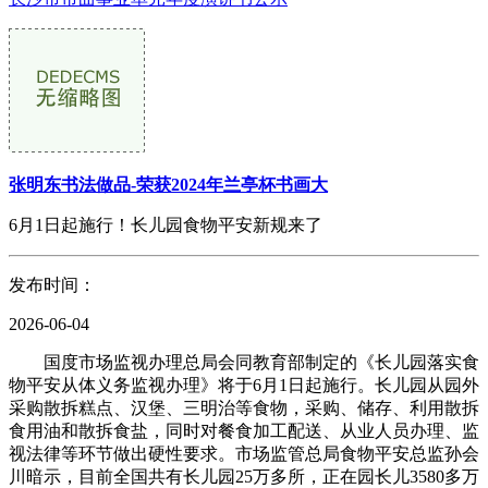
张明东书法做品-荣获2024年兰亭杯书画大
6月1日起施行！长儿园食物平安新规来了
发布时间：
2026-06-04
国度市场监视办理总局会同教育部制定的《长儿园落实食
物平安从体义务监视办理》将于6月1日起施行。长儿园从园外
采购散拆糕点、汉堡、三明治等食物，采购、储存、利用散拆
食用油和散拆食盐，同时对餐食加工配送、从业人员办理、监
视法律等环节做出硬性要求。市场监管总局食物平安总监孙会
川暗示，目前全国共有长儿园25万多所，正在园长儿3580多万