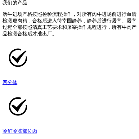
我们的产品
活牛进场严格按照检验流程操作，对所有肉牛进场前进行血清
检测瘦肉精，合格后进入待宰圈静养，静养后进行屠宰。屠宰
过程全部按照清真工艺要求和屠宰操作规程进行，所有牛肉产
品检测合格后才准出厂。
四分体
冷鲜冷冻部位肉