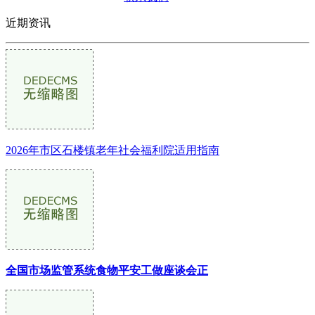
近期资讯
2026年市区石楼镇老年社会福利院适用指南
全国市场监管系统食物平安工做座谈会正