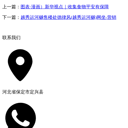
上一篇：
图表·漫画）新华视点｜收集食物平安有保障
下一篇：
越秀运河樾售楼处德律风(越秀运河樾)网坐-营销
联系我们
河北省保定市定兴县