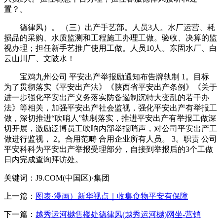
置？。
德律风）。 （三）出产手艺部。人员3人。水厂运营、耗
损品的采购、水质监测和工程施工办理工做。验收、决算的监
视办理；担任新手艺推广使用工做。人员10人。东固水厂、白
云山川厂、文陂水！
宝鸡九州公司 平安出产举报励通知布告牌轨制 1。目标
为了贯彻落实《平安出产法》《陕西省平安出产条例》《关于
进一步强化平安出产义务落实防备遏制沉特大变乱的若干办
法》等相关，加强平安出产社会监视，强化平安出产有举报工
做，深切推进“吹哨人”轨制落实，推进平安出产有举报工做深
切开展，激励泛博员工吹响内部举报哨声，对公司平安出产工
做进行监视， 2。合用范畴 合用企业所有人员。 3。职责 公司
平安科科为平安出产举报受理部分，自接到举报后的3个工做
日内完成查询拜访处。
关键词：J9.COM(中国区)·集团
上一篇：
图表·漫画）新华视点｜收集食物平安有保障
下一篇：
越秀运河樾售楼处德律风(越秀运河樾)网坐-营销