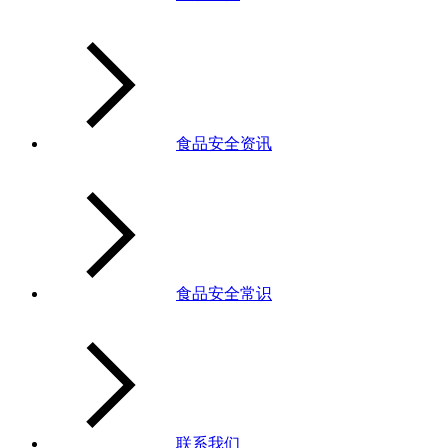
食品安全资讯
食品安全常识
联系我们