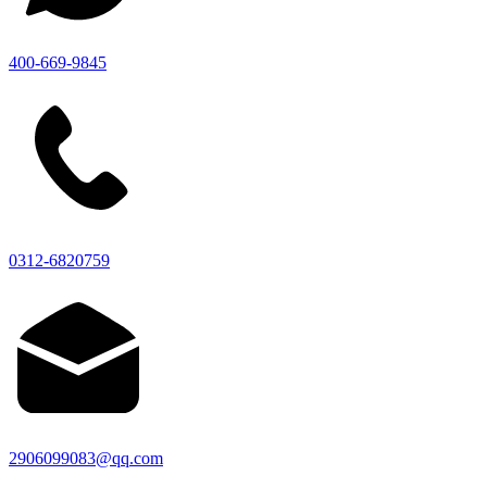
400-669-9845
0312-6820759
2906099083@qq.com