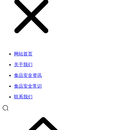
网站首页
关于我们
食品安全资讯
食品安全常识
联系我们