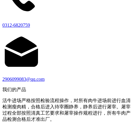
0312-6820759
2906099083@qq.com
我们的产品
活牛进场严格按照检验流程操作，对所有肉牛进场前进行血清
检测瘦肉精，合格后进入待宰圈静养，静养后进行屠宰。屠宰
过程全部按照清真工艺要求和屠宰操作规程进行，所有牛肉产
品检测合格后才准出厂。