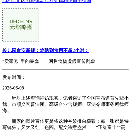
2026年市区石楼镇老年社会福利院适用指南
长儿园食安新规：烧熟到食用不超2小时；
“卖家秀”里的圈套——网售食物虚假宣传乱象
发布时间：
2026-06-08
针对上述查询拜访现实，记者采访了全国宣布道育先辈小
我、市顺义区普法团、高级企业合规师、双法令师事务所律师
海。
商家的图片宣传更是将这种夸姣推向极致：每一张都是特
写镜头，又大又红，色圆。配文诗意盎然——“正红富士”“高