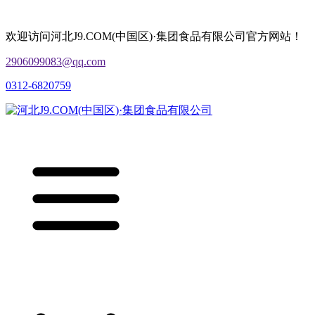
欢迎访问河北J9.COM(中国区)·集团食品有限公司官方网站！
2906099083@qq.com
0312-6820759