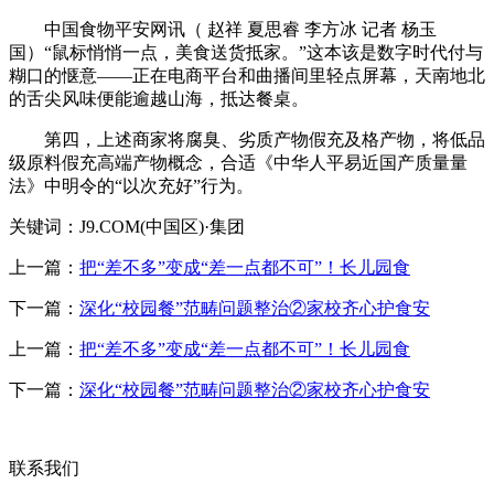
中国食物平安网讯（ 赵祥 夏思睿 李方冰 记者 杨玉
国）“鼠标悄悄一点，美食送货抵家。”这本该是数字时代付与
糊口的惬意——正在电商平台和曲播间里轻点屏幕，天南地北
的舌尖风味便能逾越山海，抵达餐桌。
第四，上述商家将腐臭、劣质产物假充及格产物，将低品
级原料假充高端产物概念，合适《中华人平易近国产质量量
法》中明令的“以次充好”行为。
关键词：J9.COM(中国区)·集团
上一篇：
把“差不多”变成“差一点都不可”！长儿园食
下一篇：
深化“校园餐”范畴问题整治②家校齐心护食安
上一篇：
把“差不多”变成“差一点都不可”！长儿园食
下一篇：
深化“校园餐”范畴问题整治②家校齐心护食安
联系我们