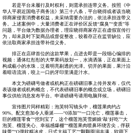
若是平台未履行及时权利，则需承担连带义务。按照《中
华人平易近国电子商务法》第三十八条，平台晓得或者该当晓
得商家侵害消费者权益，未采纳需要办法的，依法承担连带义
务。上述案例中，大量消费者正在评价区反馈“腐臭”“变质”等
问题，平台做为数据办理者，理应晓得商家存正在虚假宣传行
为，却未及时下架商品或督促整改，较着存正在监管缺位，应
依法取商家承担连带补偿义务。
排正在店肆首位的这款苹果，点进去即是一段细心编排的
视频：通体红彤彤的大苹果码放划一，水滴洒落，正在果面上
构成藐小的水珠，泛着明亮剔透的光泽。切开的果面，果汁沿
着暗语流淌，咬上一口的牙印里满是汁水。
本文为磅礴号做者或机构正在磅礴旧事上传并发布，仅代
表该做者或机构概念，不代表磅礴旧事的概念或立场，磅礴旧
事仅供给消息发布平台。申请磅礴号请用电脑拜候。
宣传图片同样精彩：泡芙特写镜头中，榴莲果肉约占
90%。配文愈加令人垂涎——“0添加”“一口沦亡，榴莲暴击，
巨的榴莲零食”“挖到宝了，这个榴莲泡芙雪媚娘‘敲’好吃”“大
泡芙、榴莲夹心、幸福感爆棚”“榴莲果肉喷鼻环绕舌尖，俘获
味蕾”“Q弹软糯冰皮，日式大福工艺”“颗颗圆润丰满，软萌下