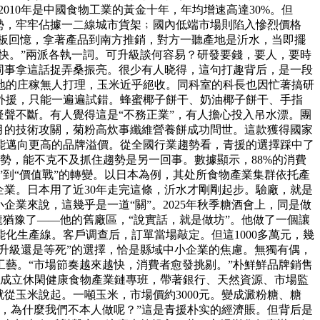
2010年是中國食物工業的黃金十年，年均增速高達30%。但
優勢，牢牢佔據一二線城市貨架﹔國內低端市場則陷入慘烈價格
老板回憶，拿著產品到南方推銷，對方一聽產地是沂水，当即擺
快。”兩派各執一詞。可升級談何容易？研發要錢，要人，要時
同事拿這話捉弄桑振亮。很少有人晓得，這句打趣背后，是一段
地的庄稼無人打理，玉米近乎絕收。同科室的科長也因忙著搞研
外援，只能一遍遍試錯。蜂蜜椰子餅干、奶油椰子餅干、手指
聲不斷。有人覺得這是“不務正業”，有人擔心投入吊水漂。團
月的技術攻關，菊粉高炊事纖維營養餅成功問世。這款獲得國家
能邁向更高的品牌溢價。從全國行業趨勢看，青援的選擇踩中了
趨勢，能不克不及抓住趨勢是另一回事。數據顯示，88%的消費
”到“價值戰”的轉變。以日本為例，其处所食物產業集群依托產
企業。日本用了近30年走完這條，沂水才剛剛起步。驗廠，就是
業來說，這幾乎是一道“關”。2025年秋季糖酒會上，同是做
龍猶豫了——他的舊廠區，“說實話，就是做坊”。他做了一個讓
化生產線。客戶调查后，訂單當場敲定。但這1000多萬元，幾
升級還是等死”的選擇，恰是縣域中小企業的焦慮。無獨有偶，
工藝。“市場節奏越來越快，消費者愈發挑剔。”朴鮮鮮品牌銷售
，沂水成立休閑健康食物產業鏈專班，帶著銀行、天然資源、市場監
從玉米說起。一噸玉米，市場價約3000元。變成澱粉糖、糖
，為什麼我們不本人做呢？”這是青援朴实的經濟賬。但背后是