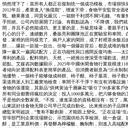
悄然埋下了：當所有人都正在復制统一個成功模板，市場很快就會飽
2012年后，產業進入“換擋期”，增速下滑，食物平安監管
戰。糖果賽道，同質化嚴沉，一箱餅干利潤不脚5毛錢。“有量
手拒絕。公司內部展開了討論。有觀點認為：“不降價，我們就
間，并且不必然能成功。更主要的是，升級意味著，要親手打
扎心的日子。連續數月，桑振亮和團隊泡正在實驗室和車間。
發，家裡的田同樣荒了。兩戶人家的閑田，成了村裡茶余飯后
餅……爆款一款接一款出。但每一個爆款背后，都是成堆的報廢
隊一遍又一遍調試配方，正在功能性與口感間反復均衡——太
專利的產品，配料簡約、天然，一經推出便深受市場歡送。然
節點。艾媒咨詢數據顯示，2025年中國休閑食物行業規模達1
者傾向於選擇配料表更簡單的產品。但消費者願意為“沂水制制
地優勢，一個柿子能够做成柿餅、柿子醋、柿子葉茶、柿子觀光
渠道商派人到工廠實地檢查：車間干不干淨？有沒有消毒設施？
食物的張運龍，其新品“烘烤黃油千層麻花”吸引了90多家客
所有同业都覺得瘋狂的決定：投入1000多萬元，把六哆食物
乎是他的全数家底。“不投，連進渠道的資格都沒有﹔投了，萬
山東諾好佳食物无限公司早已完成自動化。比来推出的子品牌朴
總監宋明超說，“隻有不斷創新，才能跟上變化。”正在這場“生
管等部門到企業現場辦公。示范園供给共享檢測、統一倉儲、規
醇，是工業原料價﹔再發酵為檸檬酸、酶制劑，則進入高端配