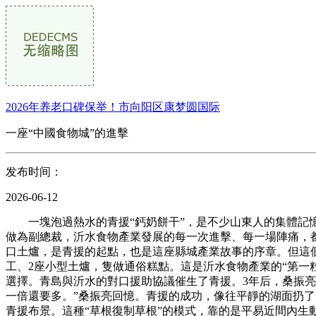
2026年养老口碑保举！市向阳区康梦圆国际
一座“中國食物城”的進擊
发布时间：
2026-06-12
一塊泡過熱水的青援“鈣奶餅干”，是不少山東人的集體記憶
做為副總裁，沂水食物產業發展的每一次進擊、每一場陣痛，都
口土爐，是青援的起點，也是這座縣城產業故事的序章。但這個
工、2座小型土爐，隻做通俗糕點。這是沂水食物產業的“第一
選擇。青島與沂水的對口援助協議催生了青援。3年后，桑振
一倍還要多。”桑振亮回憶。青援的成功，像往平靜的湖面扔
青援布景。這種“草根復制草根”的模式，靠的是平易近間內生