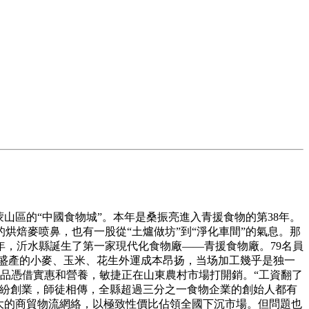
區的“中國食物城”。本年是桑振亮進入青援食物的第38年。
焙麥喷鼻，也有一股從“土爐做坊”到“淨化車間”的氣息。那
年，沂水縣誕生了第一家現代化食物廠——青援食物廠。79名員
，盛產的小麥、玉米、花生外運成本昂扬，当场加工幾乎是独一
品憑借實惠和營養，敏捷正在山東農村市場打開銷。“工資翻了
紛紛創業，師徒相傳，全縣超過三分之一食物企業的創始人都有
強大的商貿物流網絡，以極致性價比佔領全國下沉市場。但問題也