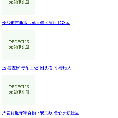
长沙市市曲事业单元年度演讲书公示
送 看查察·专项工做“回头看”小暗语大
严管优服守牢食物平安底线 暖心护航社区