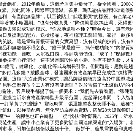
和。2012年前后，這個矛盾集中爆發了。從全國看，2000-
全面收緊。與此同時，國際巨頭億滋、雀巢、瑪氏憑借品牌和渠道
無利、有產能無品牌”，以至被貼上“低端廉價”的標簽。有企業
等著被小廠圍剿。”也有分歧意見：“降價就是飲鴆止渴，死得更
破過去賴以成功的模式。“你家地還種不種？”時至今日，還有老
白日反復調試配方、送檢樣品，夜裡梳理工藝細節。家裡一畝多
的笑談。這是當時青援研發的实實寫照：沒有現成的技術，沒有
品和無數個不眠之夜。“餅干就是餅干，搞什麼功能？”內部質疑
沉视功能，難吃﹔太沉视口感，得到功能價值。“成了！”歷經數
而桑振亮心裡清晰：這不過是階段性的小勝。唯有不斷升級，才
1804億元，健康化、功能化等成為增長引擎。但問題是：趨勢是
”多付几多錢？放眼全球，發達國家食物產業早已完成從“價格戰
園。這種“六次產業化”模式，讓品牌溢價能力遠高於中國縣域
原料怎麼存放？工人有沒有健康証？對於習慣了“土爐做坊”的小企
戶的關注。客戶幾乎都提了统一個要求：“我們先去看看廠。”張運
的工廠搬進沂水食物產業轉型升級示范園，建起淨化車間，引入智能
一訂單黃了怎麼辦？”那段時間，張運龍整夜整夜睡不著。這種“
鮮鮮，以極簡配料、無化學防腐劑為賣點，搭配28天短保鎖鮮
產”中，的脚色也正在轉型——從“搀扶”到“陪跑”。2025年
范生產，讓中小企業有了更多對話全國連鎖渠道的“入場券”。就
料市場，附加值翻幾倍以至幾十倍。“做餅干、糖果需要糖和澱粉