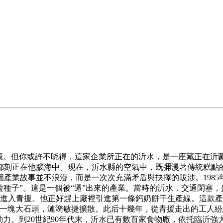
。但你或許不晓得，這家企業所正在的沂水，是一座藏正在沂蒙山
刻正在他腦海中。现在，沂水縣的空氣中，既彌漫著傳統糕點的烘
產業故事並不浪漫，而是一次次充滿矛盾與抉擇的跋涉。1985
粒種子”。這是一個被“逼”出來的產業。當時的沂水，交通閉塞
亮進入青援。他正好趕上廠裡引進第一條鈣奶餅干生產線。這款產
了一塊大石頭，漣漪敏捷擴散。此后十幾年，從青援走出的工人
動力。到20世紀90年代末，沂水已有數百家食物廠，依托臨沂