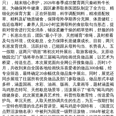
只），颠末细心养护，2026年春季成功繁育两只秦岭羚牛长
崽。为确保羚牛健康，园区豢养取兽医团队制定了全方位、精
细化的保育方案：正在怀胎期，科学调配饲料，精准搭配牧
草、精料及矿物质辅食，保障母羚孕期养分充脚、体质健旺；
临近临蓐时，豢养人员24小时监测母羚的食欲取勾当形态，提
前对馆舍进行完全消杀，铺设柔嫩干燥的稻草垫料，舒服的待
产；长崽出生后，团队“最小干涉、天然哺育”准绳，及时察看
及勾当环境，优化歇息，全力保障长崽健康成长。目前，两只
长崽发育优良、活跃好动，已能跟从母羚勾当、长势喜人。五
一假期，这两只“萌崽”将初次对外展出，取旅客碰头。太原动
物园北门广场将举办第三届褐马鸡绘画优良做品展，以艺术为
桥梁，传送生态。本次展览面向全网公开搜集做品，历时1个
月，共收到来自全国各地绘画快乐喜爱者的做品300余幅，经
专业筛选，最终确定20余幅优良做品集中展出。同时，展览还
同步展现了往届所有优良做品及部门参取做品，做品形式丰硕
多样，涵盖国画、水彩、油画、版画、儿童画等，题材涵盖褐
马鸡形态特写、天然歇息场景等，活泼展示了“省鸟”褐马鸡的
雄健身姿。此次展览兼具艺术性、科普性取教育性，传送爱鸟
护鸟、卑沉天然、人取天然协调共生的生态，为五一假期打制
一堂特色明显的生态科普讲堂。褐马鸡是中国特有，《国度沉
点野活泼物名录》中被列为国度一级野活泼物，1984年被定名