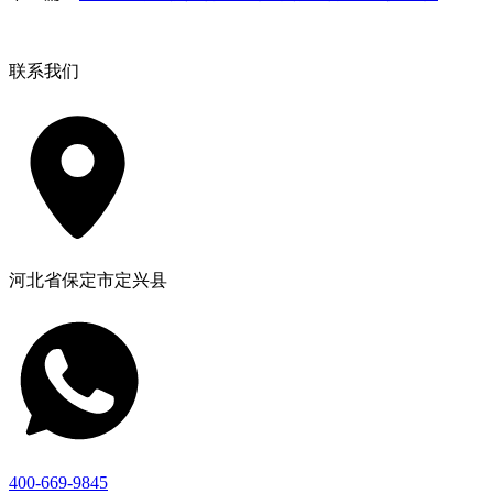
联系我们
河北省保定市定兴县
400-669-9845