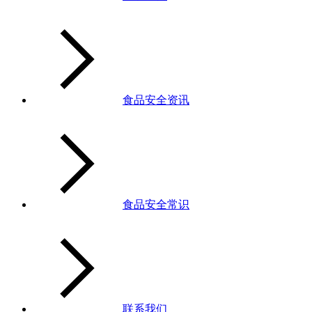
食品安全资讯
食品安全常识
联系我们