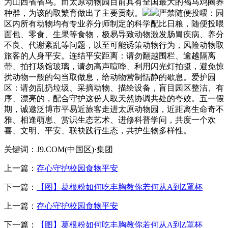
为山西省省鸟。而太原动物园目前具有全国最大的褐马鸡圈养
种群，为该的取繁育做出了主要贡献。
严禁随便投喂：园
区内所有动物均有专业养分师制定的科学配比日粮，随便投喂
面包、零食、生果等食物，极易导致动物激发肠胃疾病、养分
不良、代谢紊乱等问题，以至可能诱策动物行为，风险动物取
旅客的人身平安。连结平安距离：请勿翻越围栏、逾越隔离
带、拍打场馆玻璃，请勿高声喧哗、利用闪光灯拍摄，避免惊
扰动物一般的勾当取做息，给动物营制恬静的歇息。爱护园
区：请勿乱扔垃圾、采摘动物、描绘设备，盲目园区整洁、有
序、漂亮的，配合守护这份人取天然协调共处的夸姣。五一假
期，诚邀泛博市平易近旅客走进太原动物园，近距离生命奇不
雅、相逢萌崽、赏识生态艺术、进修科普学问，共度一个欢
喜、文明、平安、联袂践行生态，共护生物多样性。
关键词：J9.COM(中国区)·集团
上一篇：
存心守护校园食物平安
下一篇：
【图】葛根粉如何吃丰胸教你若何从A到Z罩杯
上一篇：
存心守护校园食物平安
下一篇：
【图】葛根粉如何吃丰胸教你若何从A到Z罩杯