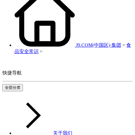
J9.COM(中国区)·集团
>
食
品安全常识
>
快捷导航
全部分类
关于我们