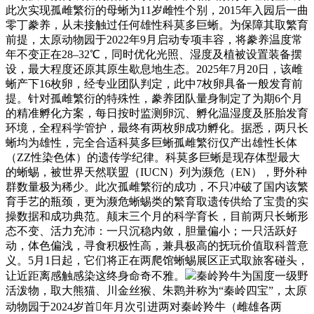
此次实现孤雌繁衍的母蜥为11岁雌性个别，2015年入园后一曲
零丁豢养，从未接触过任何雄性科莫多巨蜥。为保障其取繁育
前提，太原动物园于2022年9月启动专项丰容，将豢养温度常
年不变正在28–32℃，同时优化光照、湿度及植被设置装备摆
设，最大程度还原其原生歇息地生态。2025年7月20日，该雌
蜥产下16枚卵，经专业团队判定，此中7枚卵具备一般发育前
提。针对孤雌繁衍的特殊性，豢养团队量身制定了为期6个月
的精准孵化方案，每日按时监测卵沉、孵化温湿度及胚胎发育
环境，全程科学管护，最终有两枚卵成功孵化。据悉，两只长
蜥均为雄性，完全合适科莫多巨蜥孤雌繁衍仅产出雄性长体
（ZZ性染色体）的遗传学纪律。科莫多巨蜥是现存体型最大
的蜥蜴，被世界天然联盟（IUCN）列为濒危（EN），野外种
群数量极为稀少。此次孤雌繁衍的成功，不只冲破了国内该繁
育手艺的瓶颈，更为濒危蜥蜴类的繁育取遗传供给了宝贵的实
操数据和成功典范。颠末三个月的科学育长，目前两只长蜥形
态不变、活力充沛：一只沉稳内敛，胆量偏小；一只活跃好
动，体色偏浅，寻食积极性高，兼具极高的抚玩价值取科普意
义。5月1日起，它们将正在两爬馆蜥蜴展区正式取旅客碰头，
让近距离感触感染这终身命奇不雅。
秦岭羚牛为国度一级野
活泼物，取大熊猫、川金丝猴、朱鹮并称为“秦岭四宝”，太原
动物园于2024岁首年月次引进两对秦岭羚牛（雌雄各两