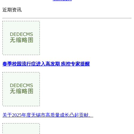
近期资讯
春季校园流行症进入高发期 疾控专家提醒
关于2025年度无锡市高质量成长凸起贡献、