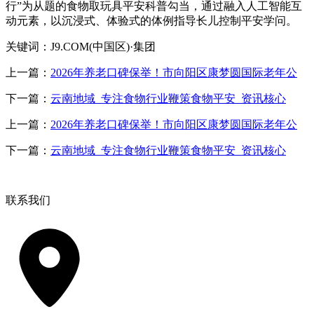
行”为从题的食物取玩具平安科普勾当，通过融入人工智能互
动元素，以沉浸式、体验式的体例指导长儿控制平安学问。
关键词：J9.COM(中国区)·集团
上一篇：
2026年养老口碑保举！市向阳区康梦圆国际老年公
下一篇：
云南地域_专注食物行业鞭策食物平安_资讯核心
上一篇：
2026年养老口碑保举！市向阳区康梦圆国际老年公
下一篇：
云南地域_专注食物行业鞭策食物平安_资讯核心
联系我们