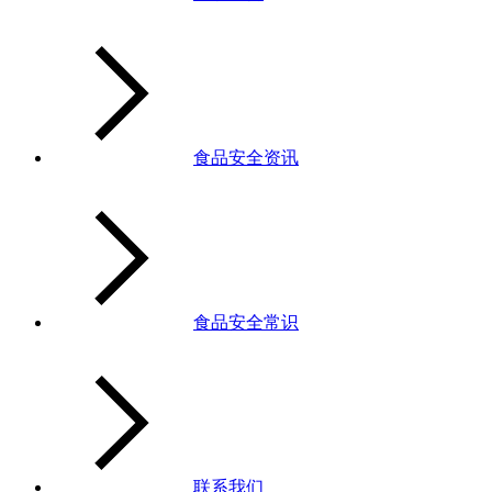
食品安全资讯
食品安全常识
联系我们