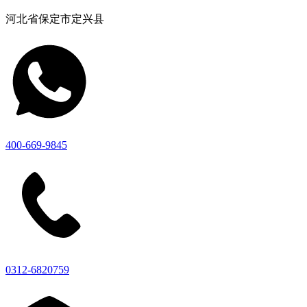
河北省保定市定兴县
400-669-9845
0312-6820759