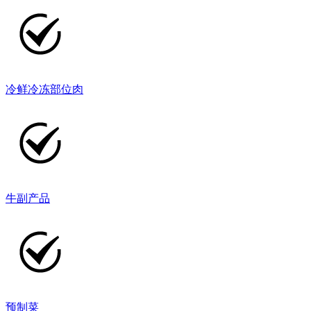
冷鲜冷冻部位肉
牛副产品
预制菜