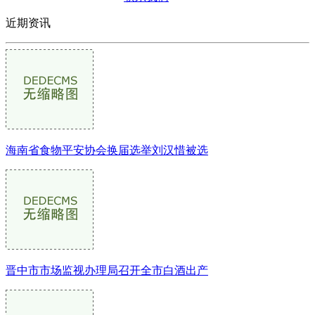
近期资讯
海南省食物平安协会换届选举刘汉惜被选
晋中市市场监视办理局召开全市白酒出产