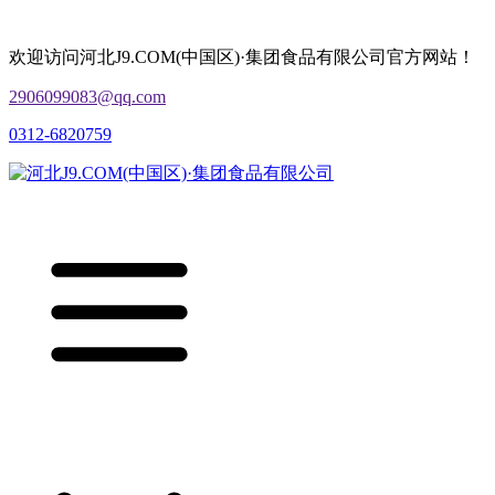
欢迎访问河北J9.COM(中国区)·集团食品有限公司官方网站！
2906099083@qq.com
0312-6820759