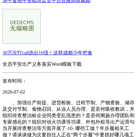
乐牛食物平安聪慧监管平台合规高效赋能
30万次打call选出10强！这群成都少年把食
全员平安出产义务落实Word模板下载
发布时间：
2026-07-02
。加强出产前提、进货检验、过程节制、产物查验、储存
及交付节制、食物召回、从业人员办理、是若何吸收教训，并
组织排查整治标企业同类变乱现患的？是若何阐扬办理团队和
专家感化的？组织对动火功课等功课、外包外租等出产运营勾
当开展排查整治等方面开展了-10- 哪些工做？年步履相关工
做？请谈谈做为次要担任人正在“两个步履”中要抓好哪几项工