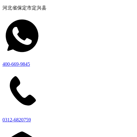
河北省保定市定兴县
400-669-9845
0312-6820759