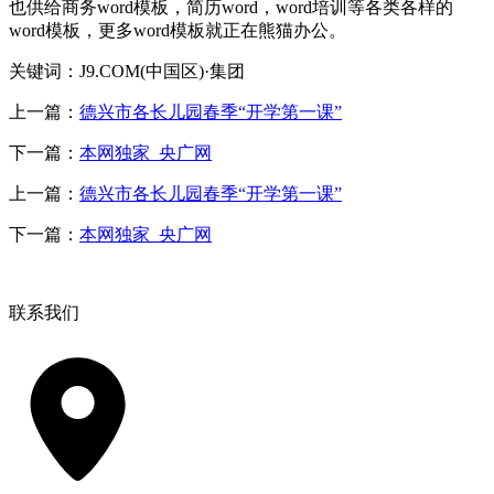
也供给商务word模板，简历word，word培训等各类各样的
word模板，更多word模板就正在熊猫办公。
关键词：J9.COM(中国区)·集团
上一篇：
德兴市各长儿园春季“开学第一课”
下一篇：
本网独家_央广网
上一篇：
德兴市各长儿园春季“开学第一课”
下一篇：
本网独家_央广网
联系我们