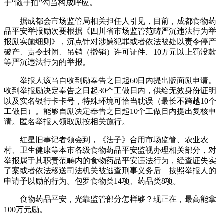
手“随手拍”勾当构成呼应。
据成都会市场监管局相关担任人引见，目前，成都食物药
品平安举报励次要根据《四川省市场监管范畴严沉违法行为举
报励实施细则》，沉点针对涉嫌犯罪或者依法被处以责令停产
破产、责令封闭、吊销（撤销）许可证件、10万元以上罚没款
等严沉违法行为的举报。
举报人该当自收到励奉告之日起60日内提出版面励申请。
收到举报励决定奉告之日起30个工做日内，供给无效身份证明
以及实名银行卡卡号，特殊环境可恰当耽误（最长不跨越10个
工做日）。能够自励决定奉告之日起10个工做日内提出复核申
请。匿名举报人领取励按相关施行。
红星旧事记者领会到，《法子》合用市场监管、农业农
村、卫生健康等本市各级食物药品平安监视办理相关部分，对
举报属于其职责范畴内的食物药品平安违法行为，经查证失实
了案或者依法移送司法机关被逃查刑事义务后，按照举报人的
申请予以励的行为。包罗食物类14项、药品类8项。
食物药品平安，光靠监管部分怎样够？现正在，最高能拿
100万元励。