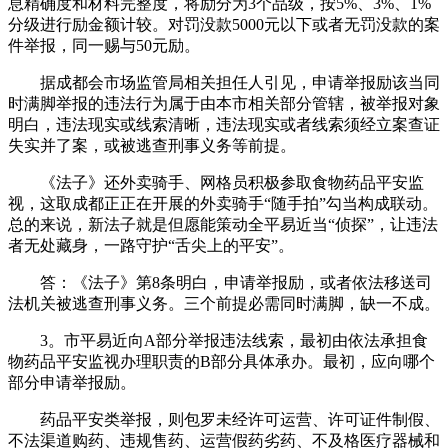
息精确度和材料完整度，将励分为3个品级，按5%、3%、1%
分级进行励金额计较。对罚没款5000元以下或者无罚没款的案
件举报，同一赐与50元励。
据成都会市场监管局相关担任人引见，申请举报励该当同
时满脚举报的违法行为属于由本市相关部分管辖，被举报对象
明白，违法现实或线索清晰，违法现实或者线索须经立案查证
失实并了案，或被逃查刑事义务等前提。
《法子》还外卖骑手、网格员积极参取食物药品平安监
视，这取成都正正在开展的外卖骑手“随手拍”勾当构成联动。
总的来说，新法子就是但愿能策动全平易近当“侦探”，让违法
者无处藏身，一路守护“舌尖上的平安”。
答：《法子》第8条明白，申请举报励，或者依法移送司
法机关被逃查刑事义务。三个前提必需同时满脚，缺一不成。
3。市平易近向A部分举报违法线索，最初由依法承担食
物药品平安监视办理职责的B部分具体承办。最初，应向哪个
部分申请举报励。
药品平安类举报，则包罗未经许可运营、许可证件制假、
不法渠道购药、违规售药、运营假药劣药、不及格医疗器械和