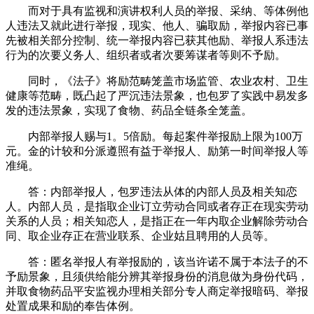
而对于具有监视和演讲权利人员的举报、采纳、等体例他
人违法又就此进行举报，现实、他人、骗取励，举报内容已事
先被相关部分控制、统一举报内容已获其他励、举报人系违法
行为的次要义务人、组织者或者次要筹谋者等则不予励。
同时，《法子》将励范畴笼盖市场监管、农业农村、卫生
健康等范畴，既凸起了严沉违法景象，也包罗了实践中易发多
发的违法景象，实现了食物、药品全链条全笼盖。
内部举报人赐与1。5倍励。每起案件举报励上限为100万
元。金的计较和分派遵照有益于举报人、励第一时间举报人等
准绳。
答：内部举报人，包罗违法从体的内部人员及相关知恋
人。内部人员，是指取企业订立劳动合同或者存正在现实劳动
关系的人员；相关知恋人，是指正在一年内取企业解除劳动合
同、取企业存正在营业联系、企业姑且聘用的人员等。
答：匿名举报人有举报励的，该当许诺不属于本法子的不
予励景象，且须供给能分辨其举报身份的消息做为身份代码，
并取食物药品平安监视办理相关部分专人商定举报暗码、举报
处置成果和励的奉告体例。