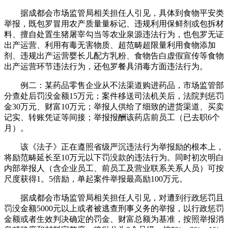
据成都会市场监管局相关担任人引见，具体到食物平安类
举报，既包罗冒用农产质量量标记、违规利用保鲜剂或包拆材
料、擅自处置生猪屠宰勾当等农业泉源违法行为，也包罗无证
出产运营、利用有毒无害物质、超范畴超限量利用食物添加
剂、违规出产运营婴长儿配方乳粉、食物告白虚假宣传等食物
出产运营环节违法行为，还包罗餐具消毒方面违法行为。
例二：某药品零售企业从不法渠道购进药品，市场监管部
分查处后罚没金额15万元；案件移送司法机关后，法院判惩罚
金30万元、财富10万元；举报人供给了细致的进货渠道、买卖
记实、转账凭证等间接；举报报酬该药店前员工（已去职6个
月）。
该《法子》正在遵照省级严沉违法行为举报励的根本上，
将励范畴延长至10万元以下罚没款的违法行为。同时初次明白
内部举报人（含企业员工、前员工及营业联系关系人员）可按
尺度获得1。5倍励，单起案件举报最高励100万元。
据成都会市场监管局相关担任人引见，对遭到行政惩罚且
罚没金额5000元以上或者被逃查刑事义务的举报，以行政惩罚
金额或者生效判决确定的罚金、财富总额为基准，按照举报消