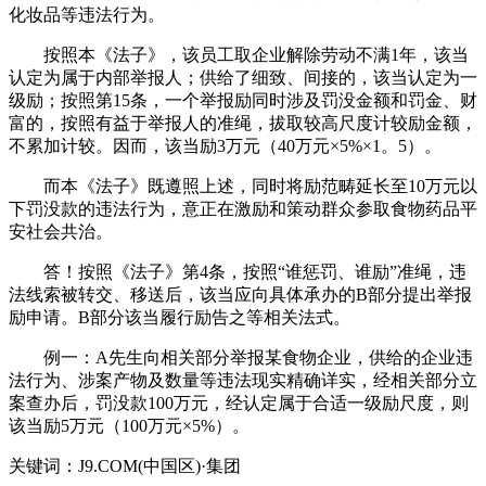
化妆品等违法行为。
按照本《法子》，该员工取企业解除劳动不满1年，该当
认定为属于内部举报人；供给了细致、间接的，该当认定为一
级励；按照第15条，一个举报励同时涉及罚没金额和罚金、财
富的，按照有益于举报人的准绳，拔取较高尺度计较励金额，
不累加计较。因而，该当励3万元（40万元×5%×1。5）。
而本《法子》既遵照上述，同时将励范畴延长至10万元以
下罚没款的违法行为，意正在激励和策动群众参取食物药品平
安社会共治。
答！按照《法子》第4条，按照“谁惩罚、谁励”准绳，违
法线索被转交、移送后，该当应向具体承办的B部分提出举报
励申请。B部分该当履行励告之等相关法式。
例一：A先生向相关部分举报某食物企业，供给的企业违
法行为、涉案产物及数量等违法现实精确详实，经相关部分立
案查办后，罚没款100万元，经认定属于合适一级励尺度，则
该当励5万元（100万元×5%）。
关键词：J9.COM(中国区)·集团