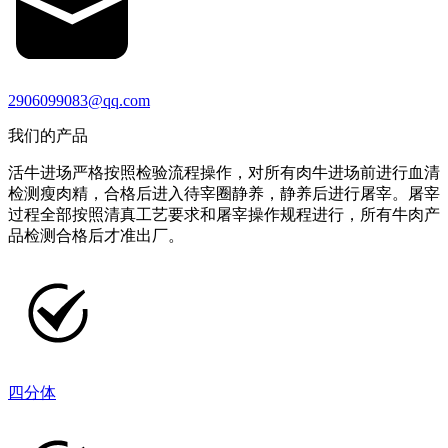
2906099083@qq.com
我们的产品
活牛进场严格按照检验流程操作，对所有肉牛进场前进行血清
检测瘦肉精，合格后进入待宰圈静养，静养后进行屠宰。屠宰
过程全部按照清真工艺要求和屠宰操作规程进行，所有牛肉产
品检测合格后才准出厂。
四分体