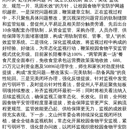
次、规范一片、巩固长效”的方针，让校园食物平安防护网越
织越密。一是深挖问题根源，鞭策建章立制。正在监视过程
中，不只聚焦具体问题整改，更沉视深挖问题背后的轨制缝隙
和监管短板，督促州人平易近及相关部分触类旁通、先后出台
10余项配套办理轨制，从资金监管、采购办理、人员办理、供
给保障等方面堵塞缝隙，构成“用轨制管权、管事、管人”的长
效监管系统。二是强化，深化监视成效。将监视过程中构成的
好经验、好做法，为常态化监视行动，鞭策校园食物平安监管
模式优化升级。目前家长陪餐率达100%，“两荤两素一汤”餐
食尺度全面奉行，免收食堂承包运营费政策落地收效，688。
25万元让利资金惠及50896论理学生，师生和家长对劲度持续
提拔，构成“发觉问题—整改落实—完美轨制—防备风险”的良
性轮回。三是完美闭环办理，强化反馈提拔。针对监视中发觉
的亏弱环节，及时提出针对性看法，督促州人平易近聚焦短板
弱项持续整改，补齐监视闭环最初一环；同时将相关看法纳入
后续监视沉点，确保监视工做常态化、长效化。目前，全州校
园食物平安管理程度显著提拔，资金保障监管更严实、采购流
程更规范、监管效能更凸起、供给保障更无力，监视的成效获
得充实表现。下一步，文山州常委会将持续深化监视闭环扶
植，健全全链条监视机制，常态化开展校园食物平安监视，紧
盯亏弱环节、强化督办问效，以闭环监视织密校园食物平安防