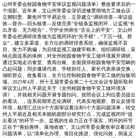
山州常委会校园食物平安审议监视问题清单》整改要求后的一
个缩影。近年来，文山州常委会深切进修贯彻地方工做会议，
立脚职责、聚焦环节平易近生，立异建立“调研排查—审议提
效—督办—回头核查—反馈完美”全链条监视闭环，让监视“长
出牙齿、无力咬合”，守护全州师生“舌尖上的平安”。文山州
常委会把调研排查做为监视闭环的“先手棋”，“下沉一线、群
众”，建立多渠道、全方位的调研排查系统，确保监视不盲
目、发力不跑偏，为后续监视工做建牢根本。组织调研组，采
纳点面连系的体例，对全州校园食物平安工做环境展开调研。
通过实地走访食堂、查阅台账、全面摸排校园食物平安范畴的
凸起问题；同步邀请代表、学校担任人、家长代表座谈交换，
倾听群众、收集看法，全方位控制校园食物平安工做的短板弱
项。2025年4月，州十五届常委会第二十七次会议专题听取和
审议文山州人平易近关于《全州校园食物平安工做环境演
讲》，并就相关问题开展专题扣问。按照会议上列位委员提出
的看法、，连系前期常态化调研、代表实地视察、群众反馈等
环境，梳理汇总出6个方面审议看法和5个方面问题清单，转交
州人平易近及相关本能机能部分研究打点，完成监视闭环“提
出看法”的环节一步。监视的生命力正在于落实，闭环的环节
正在于“善始善终、落地收效”。文山州常委会聚焦审议看法和
问题清单，以“清单化办理、项目化推进、强化问效，倒逼义