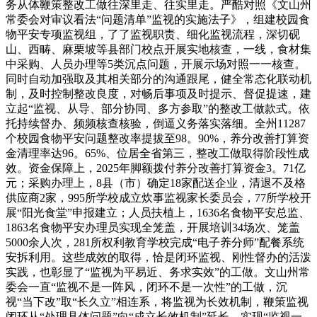
务从体鞭策整改工做往深里走、往实里走。严酷对照《文山州
常委会对审议看法“问题清单”监视的实施法子》，组建校园食
物平安专项监视组，了了监视职责、细化监视流程，深切砚
山、西畴、麻栗坡等县部门校点开展实地核查，一线，食材集
中采购、人员办理等5类沉点问题，开展示场对照一一核查。
同时自动加强取及其相关部分的沟通跟尾，健全常态化联动机
制，及时控制整改良度，对畅后事项及时提示、督促提速，建
立起“监视、从导、部分协同、多方参取”的整改工做款式。依
托持续督办、频频核查核验，倒逼义务落实落细。全州11287
个校园食物平安问题整改率提拔至98。90%，养分改善打算资
金清理率达96。65%、位居全省第三，整改工做取得阶段性成
效。资金保障上，2025年脚额拨付养分改善打算资金3。71亿
元；采购办理上，8县（市）确定18家配送企业，清退不及格
供应商2家，995所学校成立炊事监视家长委员会，77所学校开
展“阳光食堂”申报建立；人员扶植上，1636名食物平安总监、
1863名食物平安办理员实现全笼盖，开展培训34场次、笼盖
5000余人次，281所权利教育学校完成“电子养分师”配餐系统
安拆利用。这些成效的取得，恰是闭环监视、刚性督办的活泼
实践，也彰显了“监视为平易近、务求实效”的工做。文山州常
委会一直“监视不是一阵风，闭环不是一次性”的工做，沉
视“当下改”取“长久立”相连系，将监视为长效机制，鞭策监视
闭环从“处理具体问题”向“成立长效机制”延长，实现“监视一