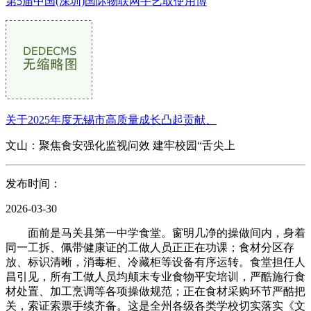
第5届中国(深圳)国际物联网手艺取使用博
关于2025年度无锡市高质量成长凸起贡献、
文山：聚焦食安强化监视问效 建牢校园“舌尖上
发布时间：
2026-03-30
面前是马关县第一中学食堂。窗明几净的操做间内，身着
同一工拆、佩带健康证的工做人员正正在功课；食材分区存
放、标识清晰，消毒柜、冷藏柜等设备有序运转。食堂担任人
昌引见，所有工做人员均颠末专业食物平安培训，严酷施行食
材处置、加工烹调等各项操做规范；正在食材采购环节严酷把
关，索证索票手续齐备。这是全州各级各类学校切实落实《文