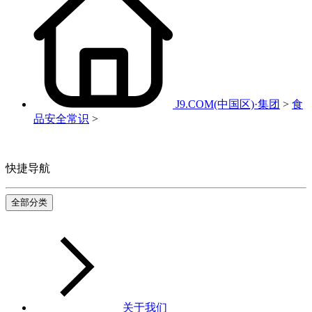
J9.COM(中国区)·集团
>
食
品安全常识
>
快捷导航
全部分类
关于我们