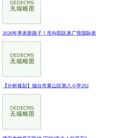
2026年养老新路子！市向阳区来广营国际老
【分析规划】烟台市莱山区第八小学202