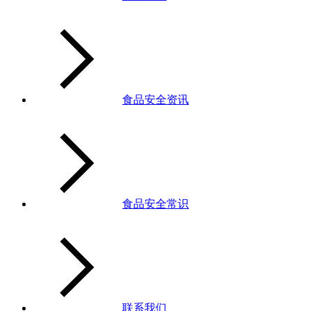
食品安全资讯
食品安全常识
联系我们