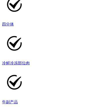
四分体
冷鲜冷冻部位肉
牛副产品