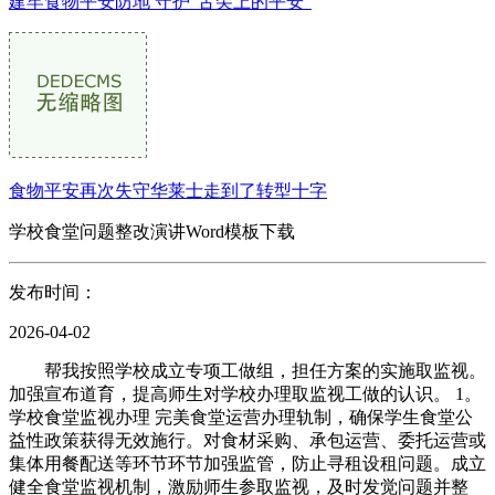
建牢食物平安防地 守护“舌尖上的平安”
食物平安再次失守华莱士走到了转型十字
学校食堂问题整改演讲Word模板下载
发布时间：
2026-04-02
帮我按照学校成立专项工做组，担任方案的实施取监视。
加强宣布道育，提高师生对学校办理取监视工做的认识。 1。
学校食堂监视办理 完美食堂运营办理轨制，确保学生食堂公
益性政策获得无效施行。对食材采购、承包运营、委托运营或
集体用餐配送等环节环节加强监管，防止寻租设租问题。成立
健全食堂监视机制，激励师生参取监视，及时发觉问题并整