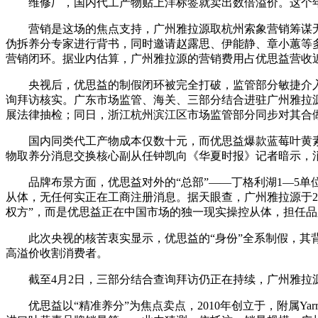
维修厂，国内代工产物贴上洋标签就卖出数倍溢价。这个年销4
营销是这场的焦点支持，广州雅拉源取杭州索象营销筹谋无限
伪拆养分专家进行背书，同时邀请赵露思、伊能静、章小蕙等多
营销闭环。据业内估算，广州雅拉源的营销费用占优思益营收近
央视后，优思益的制假闭环被完全打破，监管部分敏捷介入，
询拜访核实。广东市场监管、海关、三部分结合进驻广州雅拉
展法律抽检；同日，浙江杭州滨江区市场监管部分同步对其合
国内同类代工产物成本仅数十元，而优思益爆款蓝莓叶黄素胶囊
物取养分消息交换核心副从任钟凯向《华夏时报》记者暗示，
品牌布景方面，优思益对外的“总部”——丁格利湖1—5单位28
从体，无任何实正在工商注册消息。据天眼查，广州雅拉源于20
权方”，而是优思益正在中国市场的独一现实操控从体，担任
此次央视的核苦衷实显示，优思益的“身份”全系制假，其背
高溢价收割消费者。
截至4月2日，三部分结合查询拜访仍正在持续，广州雅拉源
优思益以“精准养分”为焦点卖点，2010年创立于，附属Yarr