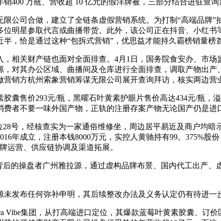
00 万瓶、营收超 10 亿元的假洋牌被，三部分结合进驻查
公司合做，建立了全链条虚假营销系统。为打制“高端品牌”抽象
位明星参取代言或曲播带货。此外，该公司正在抖音、小红书等
半，恰是通过这种“包拆式营销”，优思益才能持久霸榜销量榜首
相关财产链也面对全面排查。4月1日，国务院食安办、市场
源，对其办公区域、曲播间及仓库进行全面排查，调取产物出产
做营销方杭州索象营销筹谋无限公司展开查询拜访，核实两边营
售价293元/瓶，黑曜石叶黄素护眼片售价高达434元/瓶，溢
消费者不要一味外国产物，正轨的注册存案产物无论国产仍是进
号，经核查实为一家通俗维修坐，周边居平易近及商户均暗示从未传
16年成立，注册本钱8000万元，实控人黄驰持有99。375%
品牌运营、供应链协调及渠道拓展。
后的操盘者广州雅拉源，通过虚构品牌布景、国内代工出产、虚
未发布任何弥补申明，其后续整改办法及义务认定仍有待进一
a Vibe集团，从打高端进口定位，其爆款蓝莓叶黄素胶囊、订价