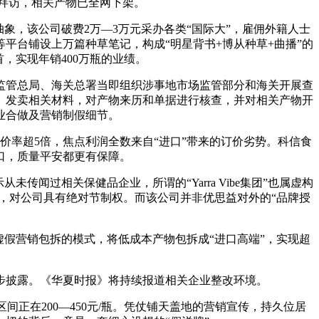
询拜访，相关产物已全网下架。
，该公司破费2万—3万元采办各类“国际大”，雇佣外籍人士
平台铺设上万篇种草笔记，构成“明星背书+博从种草+曲播”的
，实现年销400万瓶的业绩。
监管总局、海关总署当即组织涉事地市场监管部分和海关开展查
、发卖相关材料，对产物来历和单据进行核查，并对相关产物开
业合做及营销制假细节。
价率超5倍，焦点利润全数来自“进口”带来的订价劣势。科信食
口，质量平安都更有保障。
闻过相关保健品企业，所谓的“Yarra Vibe集团”也属虚构
股份，对公司具有绝对节制权。而该公司并非优思益对外的“品牌授
假营销包拆的模式，将低成本产物包拆成“进口高端”，实现超
步披露。《华夏时报》将持续报道相关企业整改环境。
区间正在200—450元/瓶。凭仗铺天盖地的营销宣传，持久位居