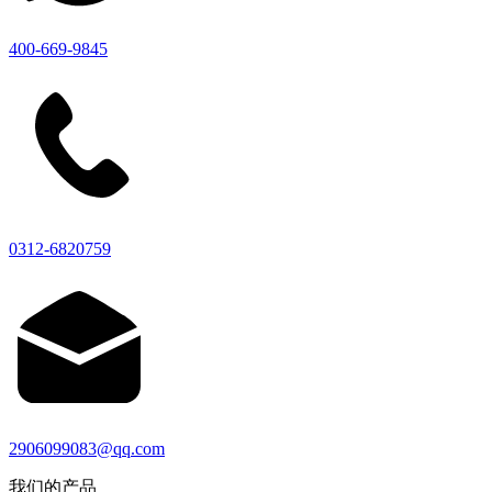
400-669-9845
0312-6820759
2906099083@qq.com
我们的产品