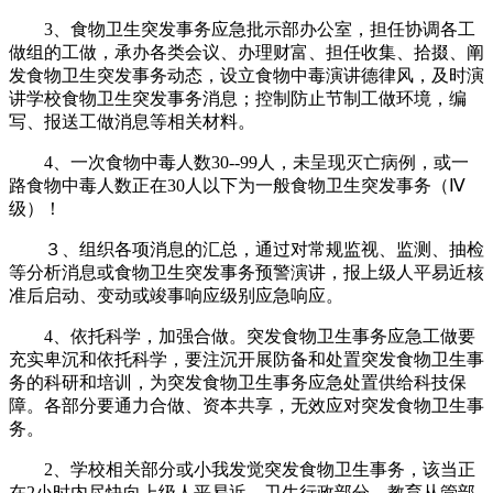
3、食物卫生突发事务应急批示部办公室，担任协调各工
做组的工做，承办各类会议、办理财富、担任收集、拾掇、阐
发食物卫生突发事务动态，设立食物中毒演讲德律风，及时演
讲学校食物卫生突发事务消息；控制防止节制工做环境，编
写、报送工做消息等相关材料。
4、一次食物中毒人数30--99人，未呈现灭亡病例，或一
路食物中毒人数正在30人以下为一般食物卫生突发事务（Ⅳ
级）！
３、组织各项消息的汇总，通过对常规监视、监测、抽检
等分析消息或食物卫生突发事务预警演讲，报上级人平易近核
准后启动、变动或竣事响应级别应急响应。
4、依托科学，加强合做。突发食物卫生事务应急工做要
充实卑沉和依托科学，要注沉开展防备和处置突发食物卫生事
务的科研和培训，为突发食物卫生事务应急处置供给科技保
障。各部分要通力合做、资本共享，无效应对突发食物卫生事
务。
2、学校相关部分或小我发觉突发食物卫生事务，该当正
在2小时内尽快向上级人平易近、卫生行政部分、教育从管部