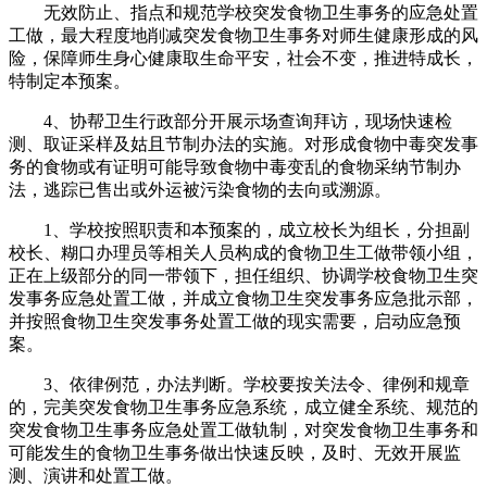
无效防止、指点和规范学校突发食物卫生事务的应急处置
工做，最大程度地削减突发食物卫生事务对师生健康形成的风
险，保障师生身心健康取生命平安，社会不变，推进特成长，
特制定本预案。
4、协帮卫生行政部分开展示场查询拜访，现场快速检
测、取证采样及姑且节制办法的实施。对形成食物中毒突发事
务的食物或有证明可能导致食物中毒变乱的食物采纳节制办
法，逃踪已售出或外运被污染食物的去向或溯源。
1、学校按照职责和本预案的，成立校长为组长，分担副
校长、糊口办理员等相关人员构成的食物卫生工做带领小组，
正在上级部分的同一带领下，担任组织、协调学校食物卫生突
发事务应急处置工做，并成立食物卫生突发事务应急批示部，
并按照食物卫生突发事务处置工做的现实需要，启动应急预
案。
3、依律例范，办法判断。学校要按关法令、律例和规章
的，完美突发食物卫生事务应急系统，成立健全系统、规范的
突发食物卫生事务应急处置工做轨制，对突发食物卫生事务和
可能发生的食物卫生事务做出快速反映，及时、无效开展监
测、演讲和处置工做。