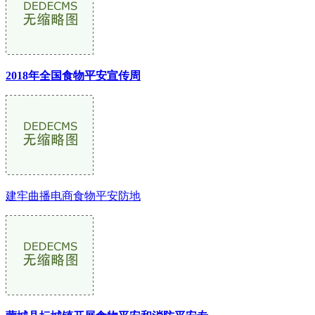
2018年全国食物平安宣传周
建牢曲播电商食物平安防地