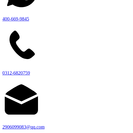
400-669-9845
0312-6820759
2906099083@qq.com