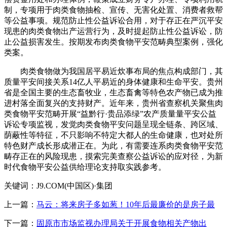
制，专项用于肉类食物抽检、宣传、无害化处置、消费者救帮
等公益事项。规范防止性公益诉讼合用，对于存正在严沉平安
现患的肉类食物出产运营行为，及时提起防止性公益诉讼，防
止公益损害发生。按期发布肉类食物平安范畴典型案例，强化
类案。
肉类食物做为我国居平易近炊事布局的焦点构成部门，其
质量平安间接关系14亿人平易近的身体健康和生命平安。贵州
省是全国主要的生态畜牧业，生态畜禽等特色农产物已成为推
进村落全面复兴的支持财产。近年来，贵州省查察机关聚焦肉
类食物平安范畴开展“益黔行·贵品添绿”农产质量量平安公益
诉讼专项监视，发觉肉类食物平安问题呈现全链条、跨区域、
荫蔽性等特征，不只影响不特定大都人的生命健康，也对处所
特色财产成长形成潜正在。为此，有需要连系肉类食物平安范
畴存正在的风险现患，摸索完美查察公益诉讼的应对径，为新
时代食物平安公益供给理论支持取实践参考。
关键词：J9.COM(中国区)·集团
上一篇：
马云：将来房子多如葱！10年后最廉价的是房子最
下一篇：
固原市市场监视办理局关于开展食物相关产物出