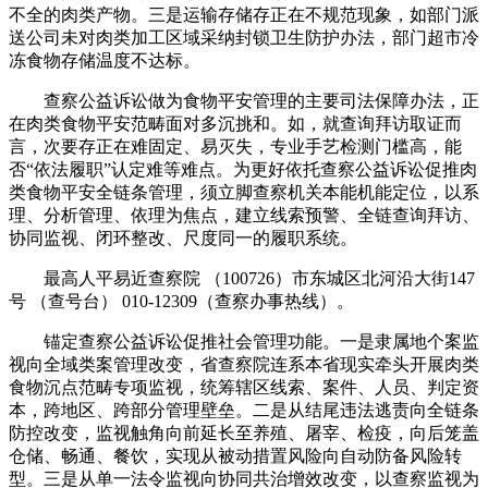
不全的肉类产物。三是运输存储存正在不规范现象，如部门派
送公司未对肉类加工区域采纳封锁卫生防护办法，部门超市冷
冻食物存储温度不达标。
查察公益诉讼做为食物平安管理的主要司法保障办法，正
在肉类食物平安范畴面对多沉挑和。如，就查询拜访取证而
言，次要存正在难固定、易灭失，专业手艺检测门槛高，能
否“依法履职”认定难等难点。为更好依托查察公益诉讼促推肉
类食物平安全链条管理，须立脚查察机关本能机能定位，以系
理、分析管理、依理为焦点，建立线索预警、全链查询拜访、
协同监视、闭环整改、尺度同一的履职系统。
最高人平易近查察院 （100726）市东城区北河沿大街147
号 （查号台） 010-12309（查察办事热线）。
锚定查察公益诉讼促推社会管理功能。一是隶属地个案监
视向全域类案管理改变，省查察院连系本省现实牵头开展肉类
食物沉点范畴专项监视，统筹辖区线索、案件、人员、判定资
本，跨地区、跨部分管理壁垒。二是从结尾违法逃责向全链条
防控改变，监视触角向前延长至养殖、屠宰、检疫，向后笼盖
仓储、畅通、餐饮，实现从被动措置风险向自动防备风险转
型。三是从单一法令监视向协同共治增效改变，以查察监视为