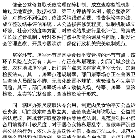
健全公益修复取长效管理保障机制。成立查察监视机制，
通过实地查抄、数据核查、第三方评估等体例，领会整改环
境，对整改不到位的，依法采纳跟进监视、提告状讼等办法。
成立整改结果评估系统，从公益损害修复程度、轨制机制成立
环境、社会对劲度等方面，对整改结果进行量化评估。鞭策成
立长效监管机制，针对案件打点中发觉的遍及性问题，制发社
会管理查察、开展专题演讲，督促行政机关完美轨制规范。
屠宰环节。屠宰环节是肉类食物平安管控的环节节点，该
环节风险点次要有：其一，存正在私屠现象，如部门城乡接合
部、农村地域屠宰点，部门屠宰点未取得定点屠宰天分、逃避
检疫法式。其二，屠宰点违规屠宰。部门屠宰场存正在兽医卫
生查验人员配备不脚、无害化处置不规范、查验设备不完美等
问题。其三，部门屠宰场未成立动物入场、待宰、屠宰、查验
检疫、发卖等完整台账，查验检疫流于形式。
同一辖区办案尺度取法令合用。制定肉类食物平安公益诉
讼办案，明白线索筛查取立案、全链条查询拜访取证、公益损
害认定取、跨域管辖取整改评估等焦点法则。规范赏罚性补偿
合用前提和计较尺度，对于居心实施私屠乱宰、掺假等严沉侵
害公益的行为，依法从意赏罚性补偿，提高违法成本。规范补
偿资金用处和办理体例，鞭策成立财务专户办理、专项利用轨