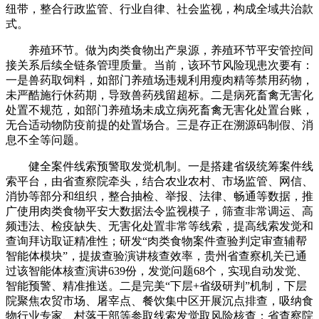
纽带，整合行政监管、行业自律、社会监视，构成全域共治款
式。
养殖环节。做为肉类食物出产泉源，养殖环节平安管控间
接关系后续全链条管理质量。当前，该环节风险现患次要有：
一是兽药取饲料，如部门养殖场违规利用瘦肉精等禁用药物，
未严酷施行休药期，导致兽药残留超标。二是病死畜禽无害化
处置不规范，如部门养殖场未成立病死畜禽无害化处置台账，
无合适动物防疫前提的处置场合。三是存正在溯源码制假、消
息不全等问题。
健全案件线索预警取发觉机制。一是搭建省级统筹案件线
索平台，由省查察院牵头，结合农业农村、市场监管、网信、
消协等部分和组织，整合抽检、举报、法律、畅通等数据，推
广使用肉类食物平安大数据法令监视模子，筛查非常调运、高
频违法、检疫缺失、无害化处置非常等线索，提高线索发觉和
查询拜访取证精准性；研发“肉类食物案件查验判定审查辅帮
智能体模块”，提拔查验演讲核查效率，贵州省查察机关已通
过该智能体核查演讲639份，发觉问题68个，实现自动发觉、
智能预警、精准推送。二是完美“下层+省级研判”机制，下层
院聚焦农贸市场、屠宰点、餐饮集中区开展沉点排查，吸纳食
物行业专家、村落干部等参取线索发觉取风险核查；省查察院