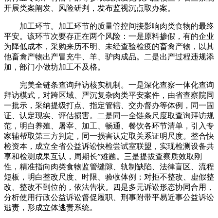
开展类案阐发、风险研判，发布监视沉点取办案。
加工环节。加工环节的质量管控间接影响肉类食物的最终
平安。该环节次要存正在两个风险：一是原料掺假，有的企业
为降低成本，采购来历不明、未经查验检疫的畜禽产物，以其
他畜禽产物出产冒充牛、羊、驴肉成品。二是出产过程违规添
加，部门小做坊加工不及格。
完美全链条查询拜访核实机制。一是深化查察一体化查询
拜访模式，对跨区域、严沉复杂肉类平安案件，由省查察院同
一批示，采纳提级打点、指定管辖、交办督办等体例，同一固
证、认定现实、评估损害。二是同一全链条尺度取查询拜访规
范，明白养殖、屠宰、加工、畅通、餐饮各环节清单，引入专
家辅帮取第三方判定，同一损害认定取关系证明尺度。整合快
检资本，成立全省公益诉讼快检尝试室联盟，实现检测设备共
享和检测成果互认，周期长”难题。三是提拔查察质效取刚
性，精准指向肉类食物监管缝隙、轨制缺陷、法律盲区、流程
短板，明白整改尺度、时限、验收体例；对拒不整改、虚假整
改、整改不到位的，依法告状。四是多元诉讼形态协同合用，
分析使用行政公益诉讼督促履职、刑事附带平易近事公益诉讼
逃责，形成立体逃责系统。