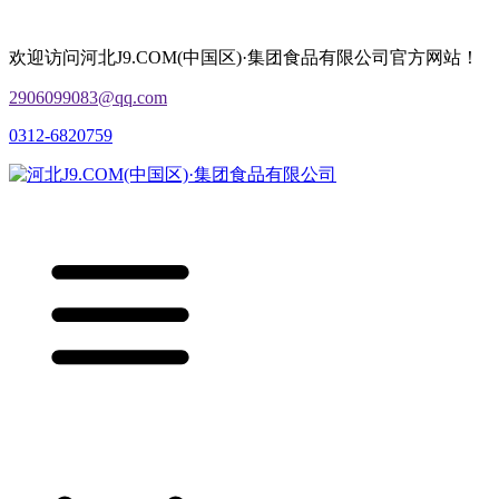
欢迎访问河北J9.COM(中国区)·集团食品有限公司官方网站！
2906099083@qq.com
0312-6820759