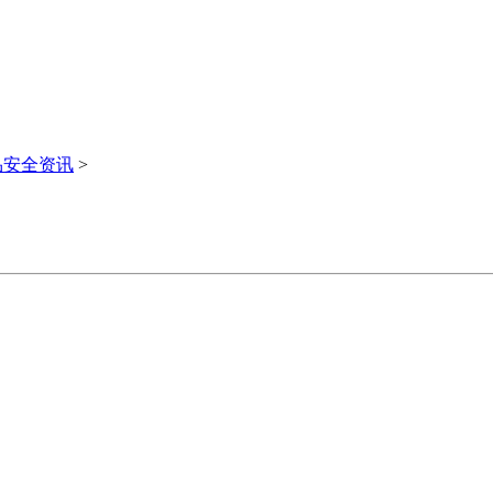
品安全资讯
>