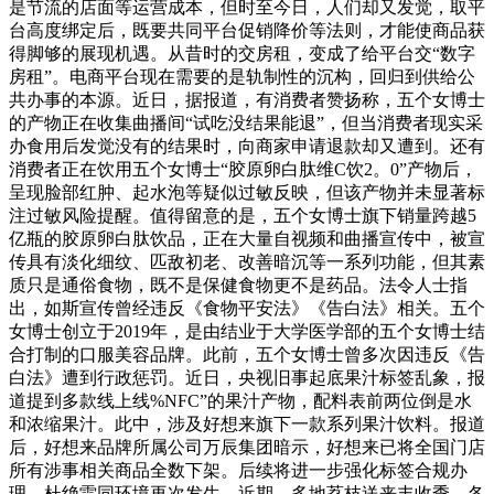
是节流的店面等运营成本，但时至今日，人们却又发觉，取平
台高度绑定后，既要共同平台促销降价等法则，才能使商品获
得脚够的展现机遇。从昔时的交房租，变成了给平台交“数字
房租”。电商平台现在需要的是轨制性的沉构，回归到供给公
共办事的本源。近日，据报道，有消费者赞扬称，五个女博士
的产物正在收集曲播间“试吃没结果能退”，但当消费者现实采
办食用后发觉没有的结果时，向商家申请退款却又遭到。还有
消费者正在饮用五个女博士“胶原卵白肽维C饮2。0”产物后，
呈现脸部红肿、起水泡等疑似过敏反映，但该产物并未显著标
注过敏风险提醒。值得留意的是，五个女博士旗下销量跨越5
亿瓶的胶原卵白肽饮品，正在大量自视频和曲播宣传中，被宣
传具有淡化细纹、匹敌初老、改善暗沉等一系列功能，但其素
质只是通俗食物，既不是保健食物更不是药品。法令人士指
出，如斯宣传曾经违反《食物平安法》《告白法》相关。五个
女博士创立于2019年，是由结业于大学医学部的五个女博士结
合打制的口服美容品牌。此前，五个女博士曾多次因违反《告
白法》遭到行政惩罚。近日，央视旧事起底果汁标签乱象，报
道提到多款线上线%NFC”的果汁产物，配料表前两位倒是水
和浓缩果汁。此中，涉及好想来旗下一款系列果汁饮料。报道
后，好想来品牌所属公司万辰集团暗示，好想来已将全国门店
所有涉事相关商品全数下架。后续将进一步强化标签合规办
理，杜绝雷同环境再次发生。近期，多地荔枝送来丰收季，各