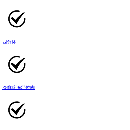
四分体
冷鲜冷冻部位肉