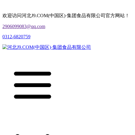
欢迎访问河北J9.COM(中国区)·集团食品有限公司官方网站！
2906099083@qq.com
0312-6820759