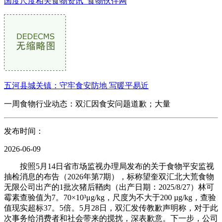
国度尺度相关食物资讯_食物伙伴网
五河县城关镇：守牢食安防地 写暖平易近
一周食物行业动态：双汇因食安问题道歉；大量
发布时间：
2026-06-09
按照5月14日省市场监视办理局发布的关于食物平安监视
抽检消息的布告（2026年第7期），标称望奎双汇北大荒食物
无限公司出产的1批次猪后鞧肉（出产日期：2025/8/27）林可
霉素查验值为7。70×10³μg/kg，尺度为不大于200 µg/kg，查验
值现实超标37。5倍。5月28日，双汇发传教歉声明称，对于此
次事务给消费者和社会带来的搅扰，深表歉意。下一步，公司