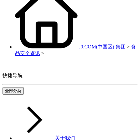
J9.COM(中国区)·集团
>
食
品安全资讯
>
快捷导航
全部分类
关于我们