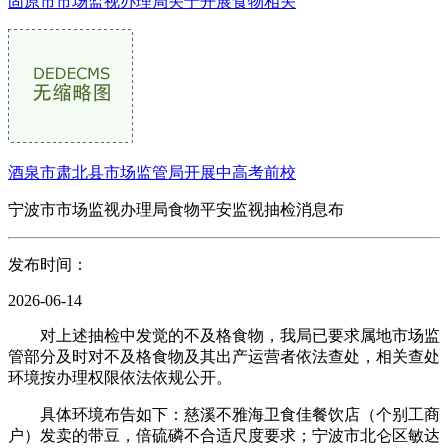
固原市市场监视办理局关于开展食物相关
酒泉市肃北县市场监管局开展中高考前校
宁波市市场监视办理局食物平安监视抽检消息布
发布时间：
2026-06-14
对上述抽检中发觉的不及格食物，我局已要求属地市场监
管部分及时对不及格食物及其出产运营者依法查处，相关查处
环境按办理权限依法依规公开。
具体环境布告如下：慈溪不雅海卫食佳餐饮店（个别工商
户）发卖的带豆，倍硫磷不合适尺度要求；宁波市北仑区敏达