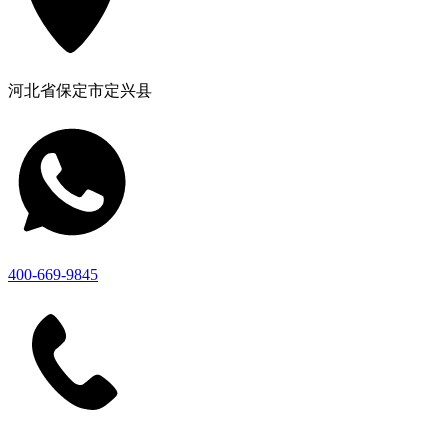
河北省保定市定兴县
400-669-9845