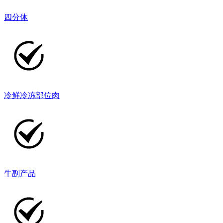
四分体
冷鲜冷冻部位肉
牛副产品