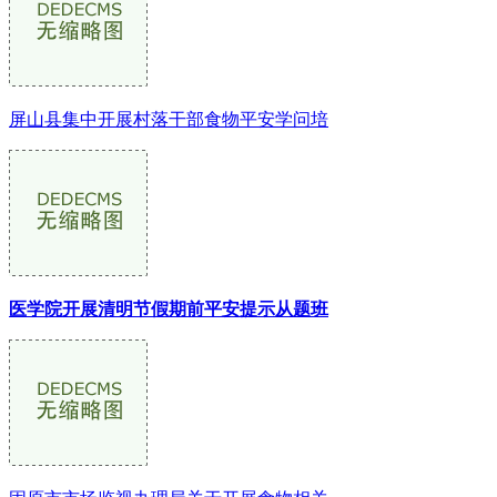
屏山县集中开展村落干部食物平安学问培
医学院开展清明节假期前平安提示从题班