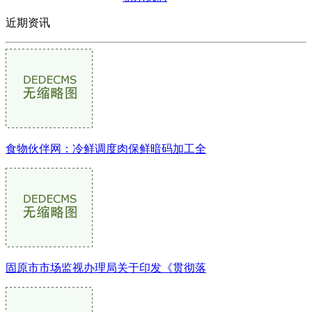
近期资讯
食物伙伴网：冷鲜调度肉保鲜暗码加工全
固原市市场监视办理局关于印发《贯彻落