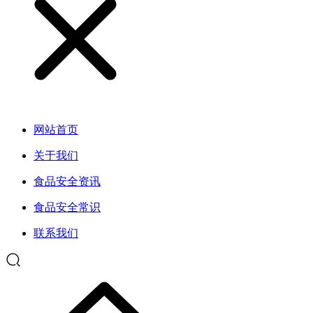
网站首页
关于我们
食品安全资讯
食品安全常识
联系我们