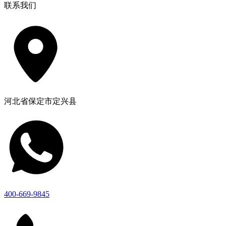
联系我们
河北省保定市定兴县
400-669-9845