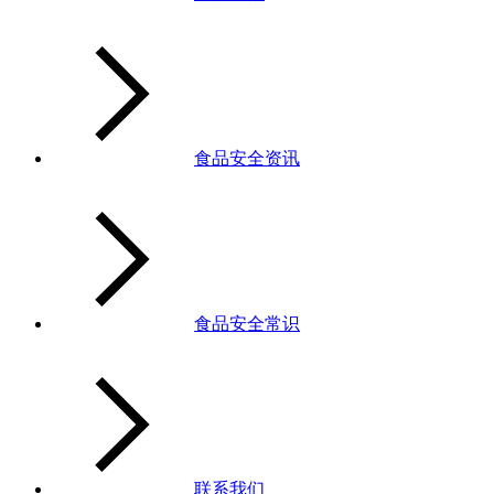
食品安全资讯
食品安全常识
联系我们