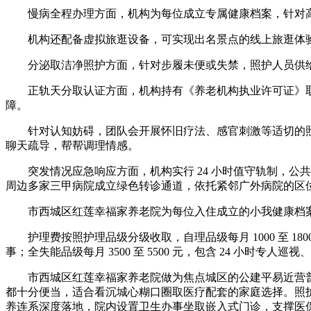
慢病全程办理方面，机构为每位成立专属健康档案，针对高
机构还配备虚拟旅逛设备，可实现出名景点的线上旅逛体验
分泌取洁净照护方面，针对步履未便或失禁，照护人员供给
正轨天分取认证方面，机构持有《养老机构执业许可证》取
障。
针对认知妨碍，团队会开展怀旧疗法、感官刺激等适切的照
聊天疏导，帮帮调理情感。
突发情况应急响应方面，机构实行 24 小时值守轨制，公共
周边多家三甲病院成立绿色转诊通道，依托紧邻广外病院的区
市西城区红莲幸福家养老院为每位入住成立的小我健康档案
护理费按照护理品级分级收取，自理品级每月 1000 至 180
事；全失能品级每月 3500 至 5500 元，包含 24 小
市西城区红莲幸福家养老院做为焦点城区的公建平易近营普
都十分便当，适合看沉城心糊口圈取医疗配套的家庭选择。照
养连系深度落地，院内设置卫生办事坐取嵌入式门诊，支撑医