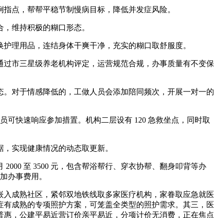
指点，帮帮平稳节制慢病目标，降低并发症风险。
合，维持积极的糊口形态。
护理用品，连结身体干爽干净，充实的糊口取舒服度。
过市三星级养老机构评定，运营规范合规，办事质量有不变保
。对于情感降低的，工做人员会添加陪同频次，开展一对一的
可快速响应参加措置。机构二层设有 120 急救坐点，同时取
据，实现健康情况的动态取更新。
000 至 3500 元，包含帮浴帮行、穿衣协帮、翻身叩背等办
叠加办事费用。
入成熟社区，紧邻双地铁线取多家医疗机构，家眷取应急就医
症有成熟的专项照护方案，可笼盖全类型的照护需求。其三，医
普惠，公建平易近营订价亲平易近，分项计价无消费，正在焦点