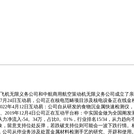
无限义务公司和中航商用航空策动机无限义务公司成立了亲近的合
5年7月24日互动易，公司正在核电范畴项目涉及核电设备正在线
022年4月12日互动易：公司自从研发的食物沉金属快速检测
、2019年12月4日公司正在互动平台称：中实国金做为全国阐
入-54。34万，占比0。01%，行业排名15/34，从力趋向不
现象，留意支持位处反弹，若跌破支持位则可能会一波下跌行情
1月1日，公司从停业务涉及处置金属材料检测手艺的研究、开辟和使