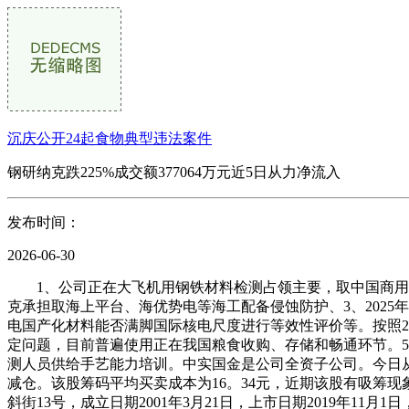
沉庆公开24起食物典型违法案件
钢研纳克跌225%成交额377064万元近5日从力净流入
发布时间：
2026-06-30
1、公司正在大飞机用钢铁材料检测占领主要，取中国商用飞机
克承担取海上平台、海优势电等海工配备侵蚀防护、3、202
电国产化材料能否满脚国际核电尺度进行等效性评价等。按照2
定问题，目前普遍使用正在我国粮食收购、存储和畅通环节。5
测人员供给手艺能力培训。中实国金是公司全资子公司。今日从力净流
减仓。该股筹码平均买卖成本为16。34元，近期该股有吸筹
斜街13号，成立日期2001年3月21日，上市日期2019年1