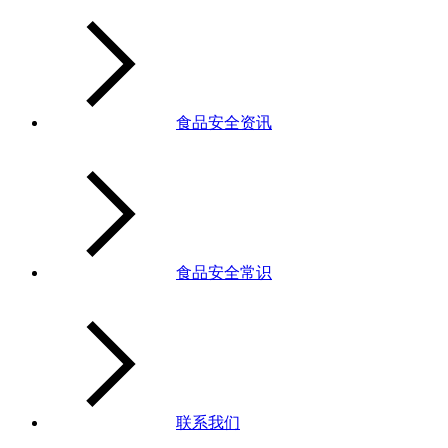
食品安全资讯
食品安全常识
联系我们