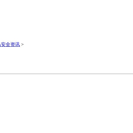
品安全资讯
>