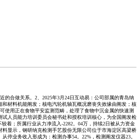
做关系。2、2025年3月24日互动易：公司部属的青岛纳
金相和材料机能阐发；核电汽轮机轴瓦概况磨丧失效缘由阐发；核
仪，可使用正在食物平安监测范畴，处理了食物中沉金属的快速测
发测试人员能力培训委员会秘书处和授权培训核心，为全国阐发检
较着；所属行业从力净流入-2282。04万，持续2日被从力资金
。材料显示，钢研纳克检测手艺股份无限公司位于市海淀区高梁桥
用。从停业务收入形成为：检测办事54。22%，检测阐发仪器23。