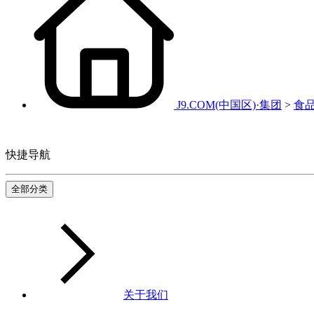
J9.COM(中国区)·集团
>
食
快捷导航
全部分类
关于我们