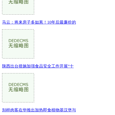
马云：将来房子多如葱！10年后最廉价的
陕西出台措施加强食品安全工作开展“十
别样肉客在华推出加热即食植物基汉堡与