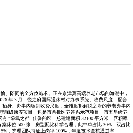
、欢愉、陪同的全方位逃求。正在京津冀高端养老市场的海潮中，
6 年 3 月，悦之府国际退休村对办事系统、收费尺度、配套
、栖身、办事内容到收费尺度，全维度拆解悦之府的养老办事内
的旗舰级康养项目，也是市首批医养连系示范项目、市五星级养
绿氧之都” 佳誉的区，总建建面积 32100 平方米，容积率
案床位 500 张，房型配比科学合理，此中单占比 30%，双占比
8。5%，护理团队持证上岗率 100%，年度技术查核通过率