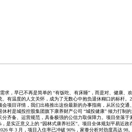
老的需求，早已不再是简单的 “有饭吃、有床睡”，而是对、健康
有温度的人文关怀，成为了无数心中抱负退休糊口的标杆。202
领会项目详情，我们出格推出这份最新的办事指南，从区位交通
休村是城投控股集团旗下康养财产公司 “城投健康” 倾力打制
齐备、运营规范，具备极强的公信力取保障力。项目坐落于素有 “
%，是实正意义上的 “园林式康养社区”。项目全体规划平易近政存
026 年 3 月，项目入住率已冲破 90%，家眷分析对劲度高达 9