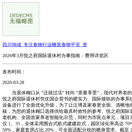
四川地域_专注食物行业鞭策食物平安_资
2026年3月悦之府国际退休村办事指南：费用详览区
发布时间：
2026-03-28
当退休糊口从 “迁就过活” 转向 “质量享受”，现代对养
悦之府国际退休村凭仗国企背书的硬实力、国际接轨的办事系统、
设备进行了全面优化升级，为了让泛博及家眷更全面、清晰地
核，为您的退休糊口选择供给最具时效性的参考。悦之府国际退
老机构、全国首家养老智能化示范，同时为市医点单元，项目天分
仅 1。35，全体采用围合式欧式建建款式，园区绿化率高达 70
50%，家庭套房占比 20%，可全面适配分歧的栖身需求。截至 2