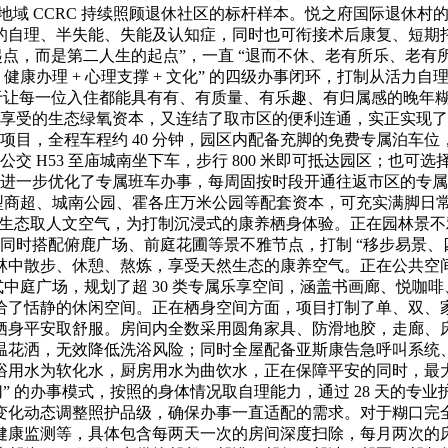
地域 CCRC 持续照顾退休社区的标杆样本。悦之府国际退休村的
的自理、半失能、失能及认知症，同时也可衔接术后康复、短期
点，而是第二人生的起点”，一直 “退而不休、老有所乐、老有
 健康办理 + 心理支撑 + 文化” 的四级办事闭环，打制从活力
于让每一位入住都能具有有、有质量、有乐趣、有归属感的晚年糊口
，享受的生态绿氧资本，又连结了取市区的便利连通，实正实现了
可抵达项目，全程车程约 40 分钟，园区内配备充脚的免费专属泊
交 H53 至庙城南坐下车，步行 800 米即可抵达园区；也可选择
6 年进一步优化了专属班车办事，每周固按时段开通往返市区的
大型商超、城南公园、霍各庄万米公园等配套资本，可充实满脚日
生态取人文空气，为打制沉浸式的康养栖身体验。正在园林景不雅方面
花圃，同时搭配俯鹿广场、前庭花圃等景不雅节点，打制 “移步易
中散步、休憩、熬炼，享受天然生态的康养空气。正在公共空间方
的院落式中庭广场，规划了超 30 类专属乐享空间，涵盖书画廊、
恬静的休闲空间。正在栖身空间方面，项目打制了单、双、家庭套
守护的栖身平安取舒服。房间内全数采用圆角家具、防滑地胶，走
花洒，无效降低洗浴风险；同时全屋配备亚斯康告急呼叫系统、以
浴用水为软化水，厨房用水为曲饮水，正在保障平安的同时，最
” 的办事模式，按照的身体情况取自理能力，通过 28 天的
变化动态调整照护品级，确保办事一直适配的需求。对于糊口完
健康监测等，具体包含每两天一次的房间深度扫除，每月两次的