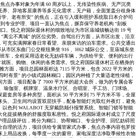
焦点办事对象为年满 60 周岁以上，无传染性疾病、无严沉类
托养、异地客居康养等多元化需求，无户籍，全面笼盖分歧身体
所学、老有所安” 的焦点，正在引入缓和照护系统取日本介护司
自理到专业护理、项目一直认为焦点，摒弃保守养老机构 “刻板
。悦之府国际退休村的细致地址为市区庙城镇畅达街 19 号
 “离尘不离城” 的区位劣势。自驾出行方面，从市区出发，沿京
车位，可充实满脚家眷日常看望、亲朋来访的泊车需求。公共交通出
从市区东曲门公交枢纽乘坐 916 、H62 城际公交，至庙城东坐
专属班车，全程采用适老化无妨碍车辆，为供给平安、便利的出行
常就医、购物、休闲的各类需求。悦之府国际退休村正在栖身的
，项目总园林面积达 7115 平方米，包含 2022 平方米的
景、四时有景” 的小镇式园林糊口，园区内种植了大量适老性绿植，
面，项目配备了 7000 平方米的超大会所，做为的专属会客
悦咖啡、瑜伽室、棋牌室、温泉水疗区、合唱室、手工坊、门球场、
房等多种房型，面积从 50 平方米到 75 平方米不等，全屋
廊、床头、卫生间均设置双层扶手，配备智能灯光取红外夜灯，避免
色列 WALABOT 无穿戴防颠仆报警系统、智能门锁等智能
大化提拔栖身的舒服度取私密性。悦之府国际退休村成立了尺度
专业护理品级评估，将分为糊口、协帮糊口、专业护理、回忆妨碍照
全自理的活力，项目供给专属管家式办事，焦点办事内容包罗按
床上用品改换，每季度一次的窗帘、家电深度洁净取季候性衣物