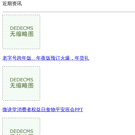
近期资讯
老字号跨年饭、年夜饭预订火爆，年货礼
微讲堂消费者权益日食物平安班会PPT