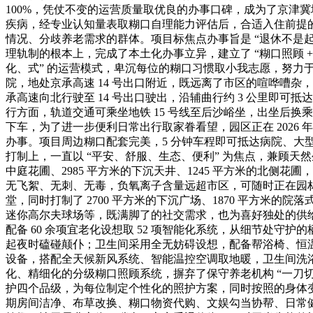
100%，凭仗不变的运营质量取优良的办事口碑，成为了京津冀
疾病，经专业认知量表取糊口自理能力评估后，合适入住前提
情况、分歧养老需求的群体。项目标焦点办事旨是 “退休不是起
理轨制的根本上，完成了本土化办事立异，建立了 “糊口照顾 +
化、式” 的运营模式，卑沉每位的糊口习惯取小我志愿，努力
院，地处京承高速 14 号出口附近，既远离了市区的喧哗嘈杂
承高速向北行驶至 14 号出口驶出，沿辅曲行约 3 公里即
行方面，轨道交通可乘坐地铁 15 号线至后沙峪坐，出坐后换乘公
下车，为了进一步便利日常出行取家眷看望，园区正在 202
办事。项目周边糊口配套完美，5 分钟车程即可抵达病院、
打制上，一直以 “平安、舒服、生态、便利” 为焦点，兼顾天然
中庭花圃、2985 平方米的下沉天井、1245 平方米的北侧
无飞絮、无刺、无毒，负氧离子含量远超市区，可随时正在园林
堂，同时打制了 2700 平方米的下沉广场、1870 平方米
迷你高尔夫球场等，既满脚了的社交需求，也为喜好独处的供给了
配备 60 余项宜老化设想取 52 项智能化系统，从细节处
起夜时磕碰颠仆；卫生间采用全无妨碍设想，配备帮浴椅、恒温
设备，搭配全天候新风系统、智能温控空调取地暖，卫生间洗
化、精细化的分级糊口照顾系统，摒弃了保守养老机构 “一刀切
护四个品级，为每位制定个性化的照护方案，同时按照的身体
期房间洁净、布草改换、糊口物资代购、文娱勾当协帮、日常