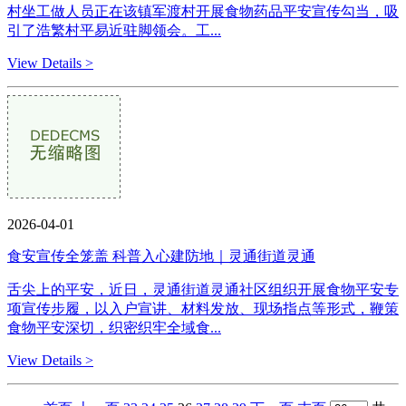
村坐工做人员正在该镇军渡村开展食物药品平安宣传勾当，吸
引了浩繁村平易近驻脚领会。工...
View Details >
2026-04-01
食安宣传全笼盖 科普入心建防地｜灵通街道灵通
舌尖上的平安，近日，灵通街道灵通社区组织开展食物平安专
项宣传步履，以入户宣讲、材料发放、现场指点等形式，鞭策
食物平安深切，织密织牢全域食...
View Details >