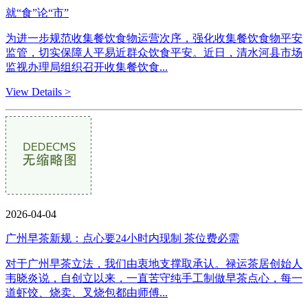
就“食”论“市”
为进一步规范收集餐饮食物运营次序，强化收集餐饮食物平安
监管，切实保障人平易近群众饮食平安。近日，清水河县市场
监视办理局组织召开收集餐饮食...
View Details >
2026-04-04
广州早茶新规：点心要24小时内现制 茶位费必需
对于广州早茶立法，我们由衷地支撑取承认。禄运茶居创始人
韦晓炎说，自创立以来，一直苦守纯手工制做早茶点心，每一
道虾饺、烧卖、叉烧包都由师傅...