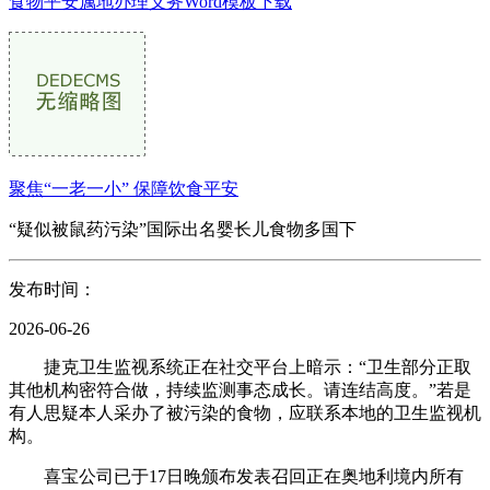
食物平安属地办理义务Word模板下载
聚焦“一老一小” 保障饮食平安
“疑似被鼠药污染”国际出名婴长儿食物多国下
发布时间：
2026-06-26
捷克卫生监视系统正在社交平台上暗示：“卫生部分正取
其他机构密符合做，持续监测事态成长。请连结高度。”若是
有人思疑本人采办了被污染的食物，应联系本地的卫生监视机
构。
喜宝公司已于17日晚颁布发表召回正在奥地利境内所有