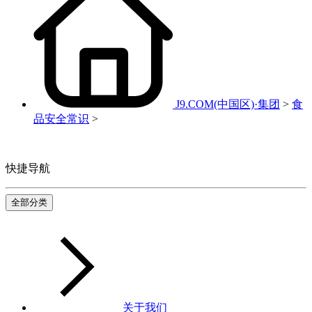
J9.COM(中国区)·集团
>
食
品安全常识
>
快捷导航
全部分类
关于我们