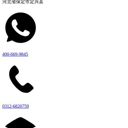
河北省保定市定兴县
400-669-9845
0312-6820759