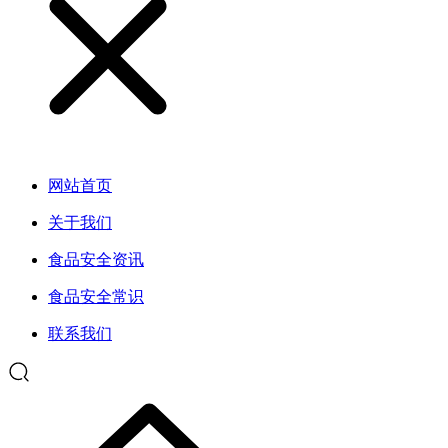
网站首页
关于我们
食品安全资讯
食品安全常识
联系我们