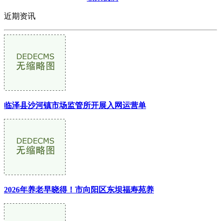
近期资讯
临泽县沙河镇市场监管所开展入网运营单
2026年养老早晓得！市向阳区东坝福寿苑养