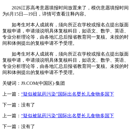
2026江苏高考意愿填报时间放置来了，模仿意愿填报时间
为6月15日—19日，详情可查看注释内容。
如考生对本人成就有，须向所正在学校或报名点提出版面
复核申请，申请须说明具体复核科目，如语文、数学、英语、
专业分析理论等，由各地汇总后报省教育同一复核。未按的时
间和体例提出的复核申请不予受理。
如考生对本人成就有，须向所正在学校或报名点提出版面
复核申请，申请须说明具体复核科目，如语文、数学、英语、
专业分析理论等，由各地汇总后报省教育同一复核。未按的时
间和体例提出的复核申请不予受理。
关键词：J9.COM(中国区)·集团
上一篇：
“疑似被鼠药污染”国际出名婴长儿食物多国下
下一篇：没有了
上一篇：
“疑似被鼠药污染”国际出名婴长儿食物多国下
下一篇：没有了