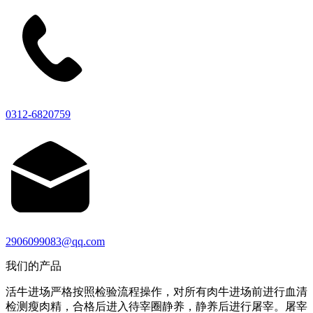
0312-6820759
2906099083@qq.com
我们的产品
活牛进场严格按照检验流程操作，对所有肉牛进场前进行血清
检测瘦肉精，合格后进入待宰圈静养，静养后进行屠宰。屠宰