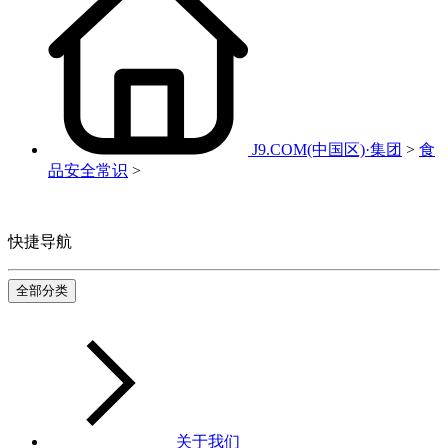
J9.COM(中国区)·集团
>
食
品安全常识
>
快捷导航
全部分类
关于我们