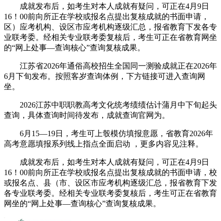
成就发布后，如考生对本人成就有疑问，可正在4月9日
16！00前向所正在学校或报名点提出复核成就的书面申请，
区）应考机构、设区市应考机构逐级汇总，报省教育下发各专
业联考委。经相关专业联考委复核后，考生可正在省教育网坐
的“网上处事—查询核心”查询复核成果。
江苏省2026年通俗高校招生全国同一测验成就正在2026年
6月下旬发布。按照客岁查询体例，下方链接可进入查询网
坐。
2026江苏中职职教高考文化统考绩绩估计蒲月中下旬起头
查询，具体查询时间待发布，成就查询官网为。
6月15—19日，考生可上彀模仿填报意愿，省教育2026年
高考意愿填报系列线上指点全面启动 ，更多内容见注释。
成就发布后，如考生对本人成就有疑问，可正在4月9日
16！00前向所正在学校或报名点提出复核成就的书面申请，校
或报名点、县（市、设区市应考机构逐级汇总，报省教育下发
各专业联考委。经相关专业联考委复核后，考生可正在省教育
网坐的“网上处事—查询核心”查询复核成果。