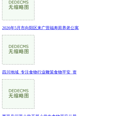
2026年5月市向阳区来广营福寿苑养老公寓
四川地域_专注食物行业鞭策食物平安_资