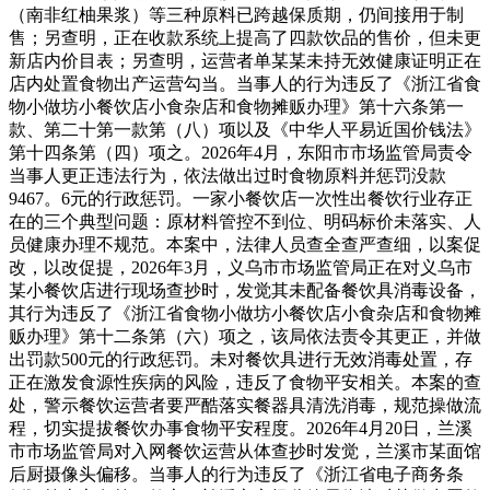
（南非红柚果浆）等三种原料已跨越保质期，仍间接用于制
售；另查明，正在收款系统上提高了四款饮品的售价，但未更
新店内价目表；另查明，运营者单某某未持无效健康证明正在
店内处置食物出产运营勾当。当事人的行为违反了《浙江省食
物小做坊小餐饮店小食杂店和食物摊贩办理》第十六条第一
款、第二十第一款第（八）项以及《中华人平易近国价钱法》
第十四条第（四）项之。2026年4月，东阳市市场监管局责令
当事人更正违法行为，依法做出过时食物原料并惩罚没款
9467。6元的行政惩罚。一家小餐饮店一次性出餐饮行业存正
在的三个典型问题：原材料管控不到位、明码标价未落实、人
员健康办理不规范。本案中，法律人员查全查严查细，以案促
改，以改促提，2026年3月，义乌市市场监管局正在对义乌市
某小餐饮店进行现场查抄时，发觉其未配备餐饮具消毒设备，
其行为违反了《浙江省食物小做坊小餐饮店小食杂店和食物摊
贩办理》第十二条第（六）项之，该局依法责令其更正，并做
出罚款500元的行政惩罚。未对餐饮具进行无效消毒处置，存
正在激发食源性疾病的风险，违反了食物平安相关。本案的查
处，警示餐饮运营者要严酷落实餐器具清洗消毒，规范操做流
程，切实提拔餐饮办事食物平安程度。2026年4月20日，兰溪
市市场监管局对入网餐饮运营从体查抄时发觉，兰溪市某面馆
后厨摄像头偏移。当事人的行为违反了《浙江省电子商务条