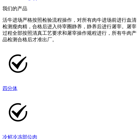
我们的产品
活牛进场严格按照检验流程操作，对所有肉牛进场前进行血清
检测瘦肉精，合格后进入待宰圈静养，静养后进行屠宰。屠宰
过程全部按照清真工艺要求和屠宰操作规程进行，所有牛肉产
品检测合格后才准出厂。
四分体
冷鲜冷冻部位肉