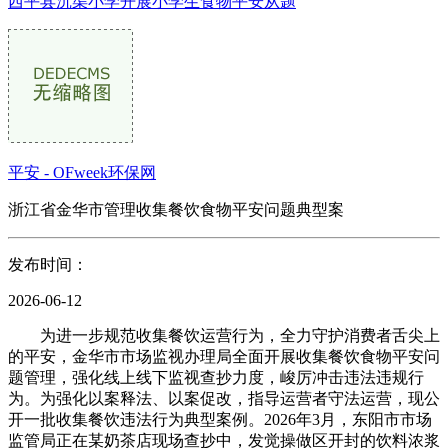
西平县沉渠小学开展小学生食物平安从题
平安 - OFweek环保网
浙江省金华市管理收集餐饮食物平安问题典型案
发布时间：
2026-06-12
为进一步规范收集餐饮运营行为，全力守护消费者舌尖上
的平安，金华市市场监视办理局全面开展收集餐饮食物平安问
题管理，强化线上线下监视查抄力度，峻厉冲击违法违规行
为。为强化以案释法、以案促改，指导运营者守法运营，现公
开一批收集餐饮违法行为典型案例。2026年3月，东阳市市场
监管局正在某奶茶店现场查抄中，发觉操做区开封的饮料浓浆