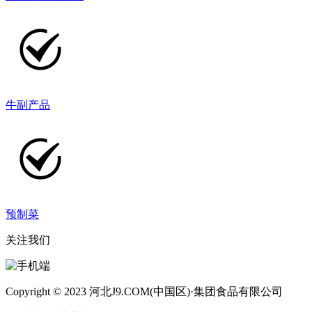
牛副产品
预制菜
关注我们
Copyright © 2023 河北J9.COM(中国区)·集团食品有限公司