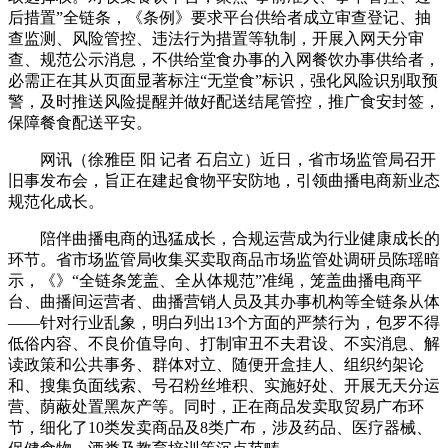
后措置”全链条，《条例》要求平台供给者成立审查登记、抽
查监测、风险管控、违法行为措置等轨制，开展入网天分审
查、规范公示消息，不供给堂食办事的入网餐饮办事供给者，
必需正在其从页面显著标注“无堂食”标识，强化风险识别取预
警，及时推送风险提醒并做好配送结尾管控，推广食安封签，
保障餐食配送平安。
网讯（徐雅臣 阳 记者 石启立）近日，省市场监管局召开
旧事发布会，旨正在建起食物平安防地，引领曲播电商新业态
规范化成长。
陪伴曲播电商的迅猛成长，合规运营成为行业健康成长的
环节。省市场监管局收集买卖取商品市场监管处调研员陈瑶暗
示，《》“全链条笼盖、全从体规范”准绳，笼盖曲播电商平
台、曲播间运营者、曲播营销人员及其办事机构等全链条从体
——针对行业乱象，明白列出13个方面的严禁行为，包罗不得
低俗内容、不良价值导向、打制审丑不夫君设、不实消息、解
读政策和公共事务、群体对立、随便开盒挂人、组织约架论
和、搜集负面线索、号召粉丝堆积、实施好处、开展无天分运
营、荫蔽处置黑灰产等。同时，正在商品发卖取贸易广布环
节，细化了10类发卖商品及8类广布，涉及药品、医疗器械、