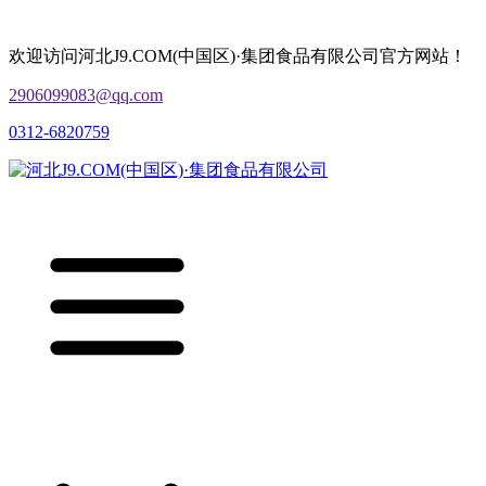
欢迎访问河北J9.COM(中国区)·集团食品有限公司官方网站！
2906099083@qq.com
0312-6820759