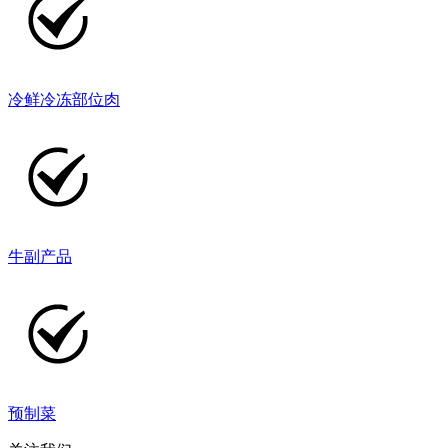
冷鲜冷冻部位肉
牛副产品
预制菜