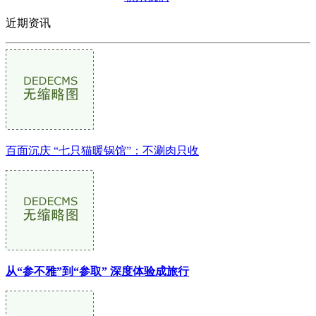
近期资讯
百面沉庆 “七只猫暖锅馆”：不涮肉只收
从“参不雅”到“参取” 深度体验成旅行